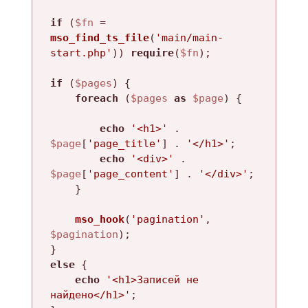
if
 (
$fn
 = 
mso_find_ts_file
(
'main/main-
start.php'
)) 
require
(
$fn
);

if
 (
$pages
) {

foreach
 (
$pages
as
$page
) {		
echo
'<h1>'
 . 
$page
[
'page_title'
] . 
'</h1>'
;

echo
'<div>'
 . 
$page
[
'page_content'
] . 
'</div>'
;

	}

mso_hook
(
'pagination'
, 
$pagination
);

else
 {

echo
'<h1>Записей не 
найдено</h1>'
;
