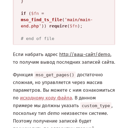
}

if
 (
$fn
 = 
mso_find_ts_file
(
'main/main-
end.php'
)) 
require
(
$fn
);

# end of file
Если набрать адрес
http://ваш-сайт/demo
,
то получим вывод последних записей сайта.
Функция
достаточно
mso_get_pages()
сложная, но управляется через массив
параметров. Вы можете с ним ознакомиться
по
исходному коду файла
. В данном
примере мы должны указать
,
custom_type
поскольку тип
demo
неизвестен системе.
Поэтому получение записей будет