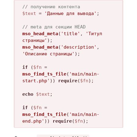
// получение контента
$text
 = 
'Данные для вывода'
;

// meta для секции HEAD
mso_head_meta
(
'title'
, 
'Титул 
страницы'
mso_head_meta
(
'description'
, 
'Описание страницы'
);

if
 (
$fn
 = 
mso_find_ts_file
(
'main/main-
start.php'
)) 
require
(
$fn
);

echo
$text
;

if
 (
$fn
 = 
mso_find_ts_file
(
'main/main-
end.php'
)) 
require
(
$fn