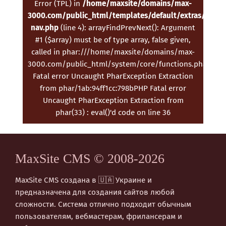
Error (TPL) in
/home/maxsite/domains/max-
3000.com/public_html/templates/default/extras/doc-
nav.php
(line 4): arrayFindPrevNext(): Argument
#1 ($array) must be of type array, false given,
called in phar:///home/maxsite/domains/max-
3000.com/public_html/system/core/functions.phar/fc8
Fatal error Uncaught PharException Extraction
from phar/1ab:94ff1cc:798bPHP Fatal error
Uncaught PharException Extraction from
phar(33) : eval()'d code on line 36
MaxSite CMS © 2008-2026
MaxSite CMS создана в 🇺🇦 Украине и
предназначена для создания сайтов любой
сложности. Система отлично подходит обычным
пользователям, вебмастерам, фрилансерам и