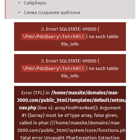
Сайдбары
Схема создания шаблона
⚠ Error! SQLSTATE: HY000 (
\Pdo\PdoQuery\fetchAll
) no such table:
file_info
⚠ Error! SQLSTATE: HY000 (
\Pdo\PdoQuery\fetchAll
) no such table:
file_info
Error (TPL) in
/home/maxsite/domains/max-
3000.com/public_html/templates/default/extras/doc-
nav.php
(line 4): arrayFindPrevNext(): Argument
#1 ($array) must be of type array, false given,
called in phar:///home/maxsite/domains/max-
3000.com/public_html/system/core/functions.phar/fc8
Fatal error Uncaught PharException Extraction