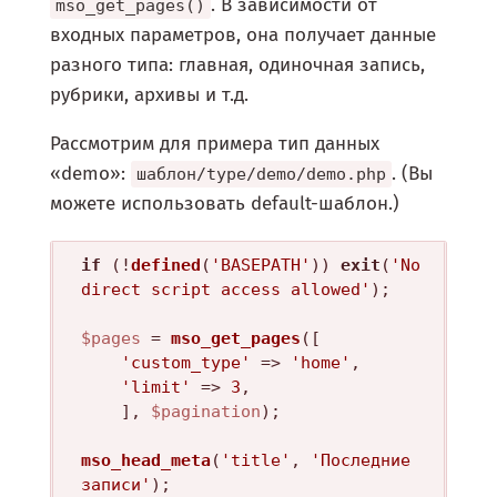
. В зависимости от
mso_get_pages()
входных параметров, она получает данные
разного типа: главная, одиночная запись,
рубрики, архивы и т.д.
Рассмотрим для примера тип данных
«demo»:
. (Вы
шаблон/type/demo/demo.php
можете использовать default-шаблон.)
if
 (!
defined
(
'BASEPATH'
)) 
exit
(
'No 
direct script access allowed'
); 

$pages
 = 
mso_get_pages
([

'custom_type'
 => 
'home'
, 

'limit'
 => 
3
,

	], 
$pagination
);

mso_head_meta
(
'title'
, 
'Последние 
записи'
);
