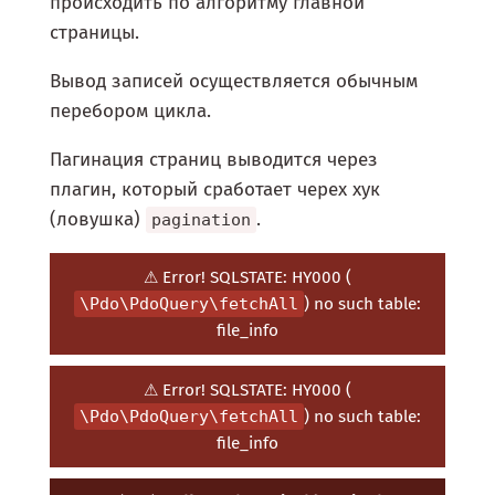
происходить по алгоритму главной
страницы.
Вывод записей осуществляется обычным
перебором цикла.
Пагинация страниц выводится через
плагин, который сработает черех хук
(ловушка)
.
pagination
⚠ Error! SQLSTATE: HY000 (
\Pdo\PdoQuery\fetchAll
) no such table:
file_info
⚠ Error! SQLSTATE: HY000 (
\Pdo\PdoQuery\fetchAll
) no such table:
file_info