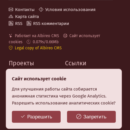
Контакты
Условия использования
Карта сайта
RSS
RSS комментарии
Работает на Albireo CMS
Сайт использует
cookies
0.079s/0.66Mb
Legal copy of Albireo CMS
Проекты
Ссылки
MaxSite.org
Код на GitHub
Сайт использует cookie
Albireo CMS
Telegram канал
Berry CSS (CSS Utilities)
Для улучшения работы сайта собирается
Premium шаблон MF
анонимная статистика через Google Analytics.
Заказать создание
Разрешить использование аналитических cookie?
сайта
Бесплатные НТML-
Разрешить
Запретить
курсы