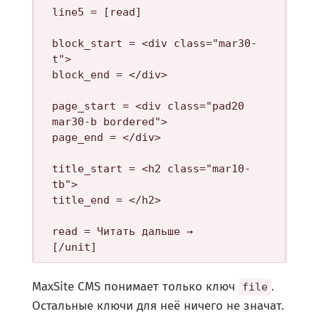
line5 = [read]

block_start = <div class="mar30-
t">

block_end = </div>

page_start = <div class="pad20 
mar30-b bordered">

page_end = </div>

title_start = <h2 class="mar10-
tb">

title_end = </h2>

read = Читать дальше →

MaxSite CMS понимает только ключ
.
file
Остальные ключи для неё ничего не значат.