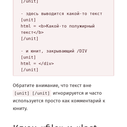
[/unit]

- здесь выводится какой-то текст

[unit]

html = <b>Какой-то полужирный 
текст</b>

[/unit]

- и юнит, закрывающий /DIV

[unit]

html = </div>

Обратите внимание, что текст вне
игнорируется и часто
[unit] [/unit]
используется просто как комментарий к
юниту.