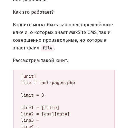
Как это работает?
В юните могут быть как предопределённые
ключи, о которых знает MaxSite CMS, так и
совершенно произвольные, но которые
знает файл
.
file
Рассмотрим такой юнит:
[unit]

file = last-pages.php

limit = 3

line1 = [title]

line2 = [cat][date]

line3 =

line4 =
