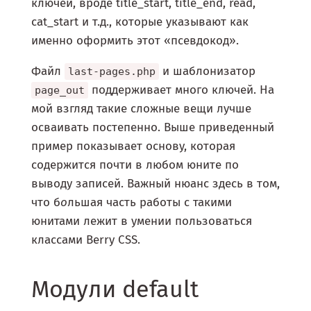
ключей, вроде title_start, title_end, read,
cat_start и т.д., которые указывают как
именно оформить этот «псевдокод».
Файл
и шаблонизатор
last-pages.php
поддерживает много ключей. На
page_out
мой взгляд такие сложные вещи лучше
осваивать постепенно. Выше приведенный
пример показывает основу, которая
содержится почти в любом юните по
выводу записей. Важный нюанс здесь в том,
что б
о
льшая часть работы с такими
юнитами лежит в умении пользоваться
классами Berry CSS.
Модули default