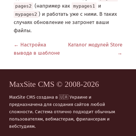
(например как
и
pages2
mypages1
) и работать уже с ними. В таких
mypages2
случаях обновление не затронет ваши
файлы.
Настройка
Каталог модулей Store
вывода в шаблоне
MaxSite CMS © 2008-2026
MaxSite CMS создана в 🇺🇦 Украине и
предназначена для создания сайтов любой
сложности. Система отлично подходит обычным
пользователям, вебмастерам, фрилансерам и
вебстудиям.