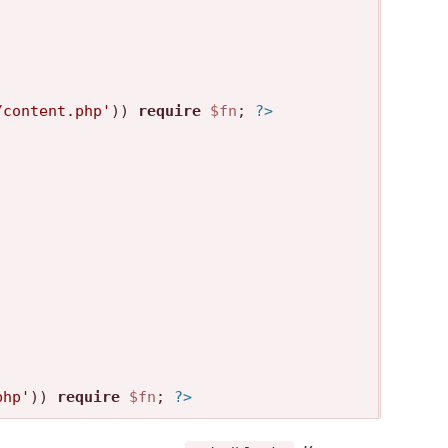
/content.php'
)) 
require
$fn
; 
?>
php'
)) 
require
$fn
; 
?>