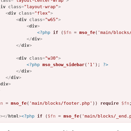
class
=
"layout-center-wrap"
>
div
class
=
"layout-wrap"
>
<
div
class
=
"flex"
>
<
div
class
=
"w65"
>
<
div
>
<?php
if
 (
$fn
 = 
mso_fe
(
'main/blocks
</
div
>
</
div
>
<
div
class
=
"w30"
>
<?php
mso_show_sidebar
(
'1'
); 
?>
</
div
>
</
div
>
/
div
>
>
fn
 = 
mso_fe
(
'main/blocks/footer.php'
)) 
require
$fn
y
>
</
html
>
<?php
if
 (
$fn
 = 
mso_fe
(
'main/blocks/_end.