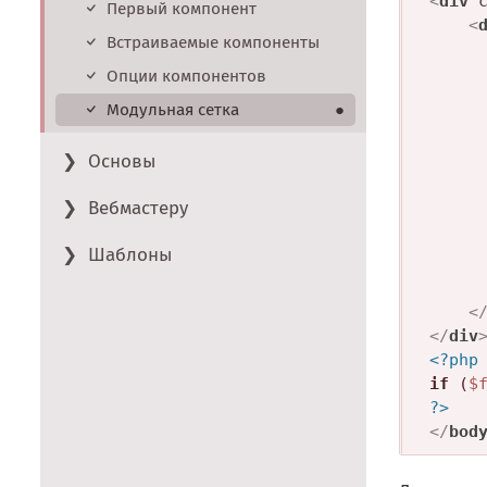
<
div
Первый компонент
<
Встраиваемые компоненты
Опции компонентов
Модульная сетка
●
Основы
Вебмастеру
Шаблоны
<
</
div
<?php
if
 (
$
?>
</
bod