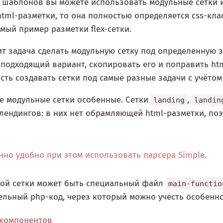
 шаблонов вы можете использовать модульные сетки из
html-разметки, то она полностью определяется css-кла
мый пример разметки flex-сетки.
ит задача сделать модульную сетку под определенную з
подходящий вариант, скопировать его и поправить htm
ть создавать сетки под самые разные задачи с учётом
е модульные сетки особенные. Сетки
,
landing
landin
лендингов: в них нет обрамляющей html-разметки, по
нно удобно при этом использовать парсера Simple.
ной сетки может быть специальный файл
main-functio
льный php-код, через который можно учесть особенно
компонентов