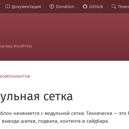
Документация
Donation
GitHub
Поис
натива WordPress
компонентов
ульная сетка
лон начинается с модульной сетки. Технически — это 
 вывода шапки, подвала, контента и сайдбара.