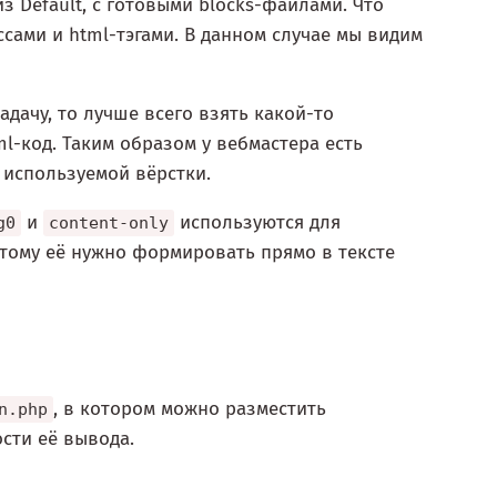
 Default, с готовыми blocks-файлами. Что
ссами и html-тэгами. В данном случае мы видим
адачу, то лучше всего взять какой-то
l-код. Таким образом у вебмастера есть
 используемой вёрстки.
и
используются для
g0
content-only
этому её нужно формировать прямо в тексте
, в котором можно разместить
n.php
сти её вывода.