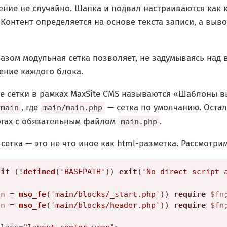
ение не случайно. Шапка и подвал настраиваются как 
Контент определяется на основе текста записи, а выв
азом модульная сетка позволяет, не задумываясь над
ение каждого блока.
 сетки в рамках MaxSite CMS называются «Шаблоны вы
, где
— сетка по умолчанию. Оста
main
main/main.php
огах с обязательным файлом
.
main.php
сетка — это не что иное как html-разметка. Рассмотри
if
 (!
defined
(
'BASEPATH'
)) 
exit
(
'No direct script 
fn
 = 
mso_fe
(
'main/blocks/_start.php'
)) 
require
$fn
fn
 = 
mso_fe
(
'main/blocks/header.php'
)) 
require
$fn