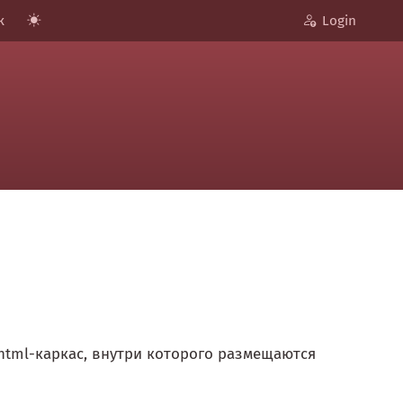
к
Login
html-каркас, внутри которого размещаются