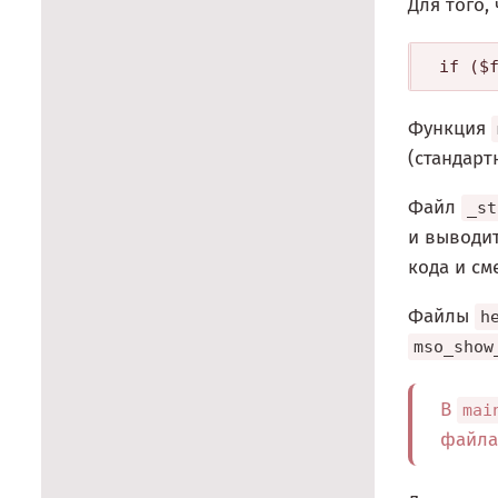
Для того,
Функция
(стандар
Файл
_st
и выводит
кода и см
Файлы
h
mso_show
В
mai
файла