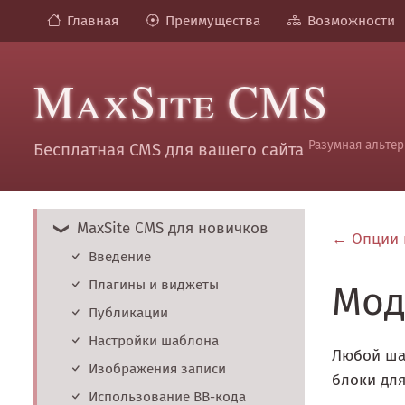
Главная
Преимущества
Возможности
MaxSite CMS
Разумная альтер
Бесплатная CMS для вашего сайта
MaxSite CMS для новичков
Опции 
Введение
Плагины и виджеты
Мод
Публикации
Настройки шаблона
Любой шаб
Изображения записи
блоки для
Использование BB-кода