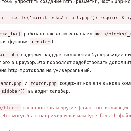
 чтобы упростить создание html-разметки, часть php-к
работает так: если есть файл
mso_fe()
main/blocks/_
тная функция
).
require
содержит код для включения буферизации вы
art.php
 его в браузер. Это позволяет задействовать дополн
ена http-протокола на универсальный.
и
содержат код для вывода ком
eader.php
footer.php
выводит сайдбар.
_sidebar()
расположены и другие файлы, позволяющие 
n/blocks
. Это могут быть например ушки или type_foreach-файл