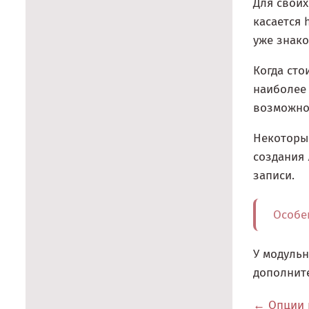
Для своих
касается 
уже знако
Когда сто
наиболее 
возможнос
Некоторы
создания 
записи.
Особе
У модуль
дополните
Опции 