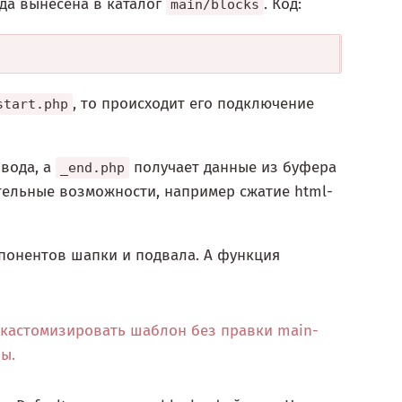
ода вынесена в каталог
. Код:
main/blocks
, то происходит его подключение
start.php
вода, а
получает данные из буфера
_end.php
ительные возможности, например сжатие html-
понентов шапки и подвала. А функция
кастомизировать шаблон без правки main-
ы.