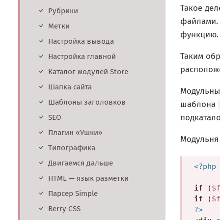
Такое дел
Рубрики
файлами. 
Метки
функцию.
Настройка вывода
Таким обр
Настройка главной
располож
Каталог модулей Store
Шапка сайта
Модульные
Шаблоны заголовков
шаблона
подкатал
SEO
Плагин «Ушки»
Модульня 
Типографика
Двигаемся дальше
<?php
HTML — язык разметки
if
 (
$
Парсер Simple
if
 (
$
Berry CSS
?>