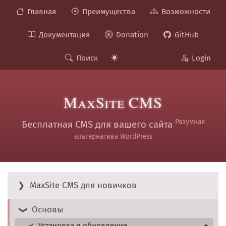
Главная
Преимущества
Возможности
Документация
Donation
GitHub
Поиск
Login
MaxSite CMS
Разумная
Бесплатная CMS для вашего сайта
альтернатива WordPress
MaxSite CMS для новичков
Основы
Установка и обновление
●