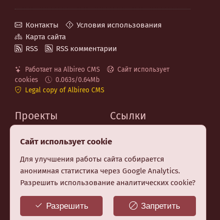
Контакты
Условия использования
Карта сайта
RSS
RSS комментарии
Работает на Albireo CMS
Сайт использует
cookies
0.063s/0.64Mb
Legal copy of Albireo CMS
Проекты
Ссылки
MaxSite.org
Код на GitHub
Сайт использует cookie
Albireo CMS
Telegram канал
Berry CSS (CSS Utilities)
Для улучшения работы сайта собирается
Premium шаблон MF
анонимная статистика через Google Analytics.
Заказать создание
Разрешить использование аналитических cookie?
сайта
Бесплатные НТML-
Разрешить
Запретить
курсы