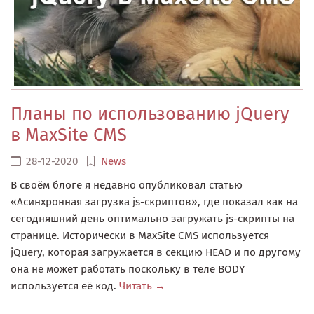
Планы по использованию jQuery
в MaxSite CMS
28-12-2020
News
В своём блоге я недавно опубликовал статью
«Асинхронная загрузка js-скриптов», где показал как на
сегодняшний день оптимально загружать js-скрипты на
странице. Исторически в MaxSite CMS используется
jQuery, которая загружается в секцию HEAD и по другому
она не может работать поскольку в теле BODY
используется её код.
Читать