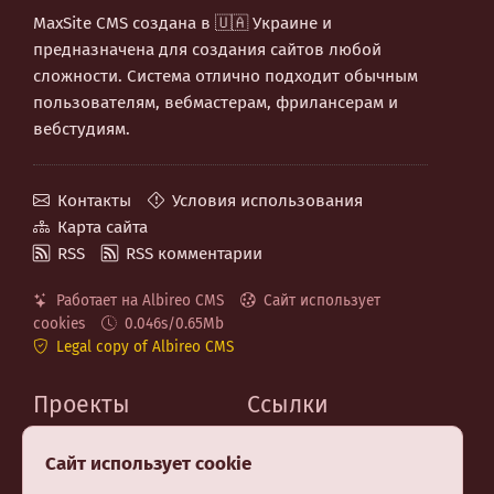
MaxSite CMS создана в 🇺🇦 Украине и
предназначена для создания сайтов любой
сложности. Система отлично подходит обычным
пользователям, вебмастерам, фрилансерам и
вебстудиям.
Контакты
Условия использования
Карта сайта
RSS
RSS комментарии
Работает на Albireo CMS
Сайт использует
cookies
0.046s/0.65Mb
Legal copy of Albireo CMS
Проекты
Ссылки
MaxSite.org
Код на GitHub
Сайт использует cookie
Albireo CMS
Telegram канал