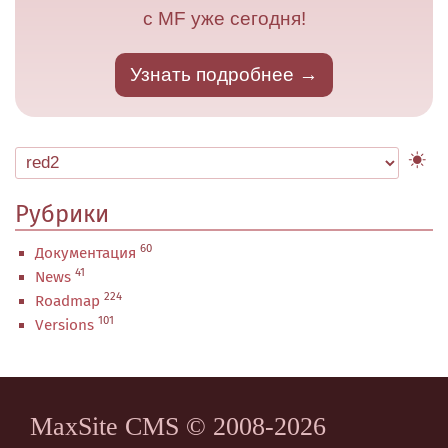
с MF уже сегодня!
Узнать подробнее
Рубрики
60
Документация
41
News
224
Roadmap
101
Versions
MaxSite CMS © 2008-2026