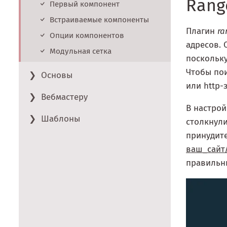
Rang
Первый компонент
Встраиваемые компоненты
Плагин
ra
Опции компонентов
адресов. 
Модульная сетка
поскольку
Чтобы пои
Основы
или http-
Вебмастеру
В настрой
Шаблоны
столкнули
принудит
ваш_сайт
правильны