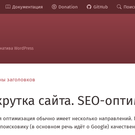
Документация
Donation
GitHub
Поис
натива WordPress
ы заголовков
крутка сайта. SEO-опт
я оптимизация обычно имеет несколько направлений. 
поисковику (в основном речь идёт о Google) качестве