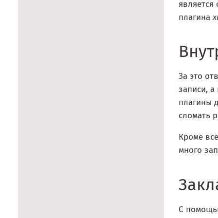
является 
плагина
x
Внут
За это от
записи, а
плагины д
сломать р
Кроме все
много зап
Закл
С помощь