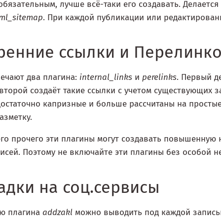
обязательным, лучше всё-таки его создавать. Делаетс
ml_sitemap
. При каждой публикации или редактирован
ренние ссылки и Перелинко
вечают два плагина:
internal_links
и
perelinks
. Первый д
 второй создаёт такие ссылки с учетом существующих за
остаточно капризные и больше рассчитаны на простые т
азметку.
го прочего эти плагины могут создавать повышенную на
исей. Поэтому не включайте эти плагины без особой н
адки на соц.сервисы
ю плагина
addzakl
можно выводить под каждой запись