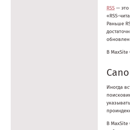
RSS
— это
«RSS-чита
Раньше R
достаточн
обновлени
В MaxSite
Cano
Иногда вс
поисковик
указывать
проиндекс
В MaxSite