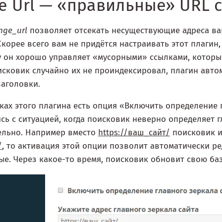
e Url — «правильные» URL 
nge_url
позволяет отсекать несуществующие адреса ва
Скорее всего вам не придётся настраивать этот плагин,
 он хорошо управляет «мусорными» ссылками, которые
сковик случайно их не проиндексировал, плагин авто
заголовки.
ках этого плагина есть опция «Включить определение г
сь с ситуацией, когда поисковик неверно определяет г
ельно. Например вместо
https://ваш_сайт/
поисковик 
/
, то активация этой опции позволит автоматически р
е. Через какое-то время, поисковик обновит свою баз