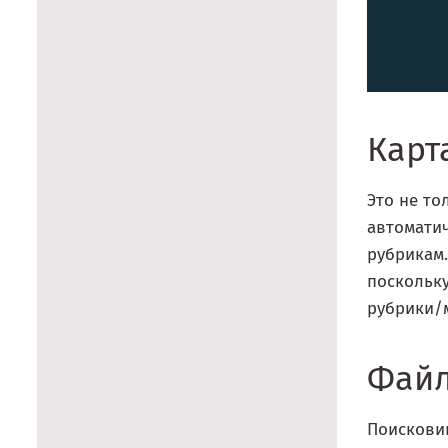
Карт
Это не то
автомати
рубрикам.
поскольку
рубрики/м
Файл
Поисковик