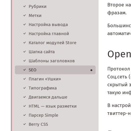
Второе на
Рубрики
фразам.
Метки
Настройка вывода
Большинст
автоматич
Настройка главной
Каталог модулей Store
Open
Шапка сайта
Шаблоны заголовков
Протокол 
SEO
●
Соц.сеть 
Плагин «Ушки»
скрытый з
Типографика
такую ин
Двигаемся дальше
В настрой
HTML — язык разметки
твиттер-н
Парсер Simple
Berry CSS