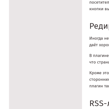
посетител
кнопки вы
Реди
Иногда не
даёт хоро
В плагине
что стран
Кроме это
сторонних
плагин та
RSS-