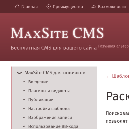
Главная
Преимущества
Возможности
MaxSite CMS
Разумная альтер
Бесплатная CMS для вашего сайта
MaxSite CMS для новичков
Шаблон
Введение
Плагины и виджеты
Рас
Публикации
Настройки шаблона
Поискова
Изображения записи
позволят 
Использование BB-кода