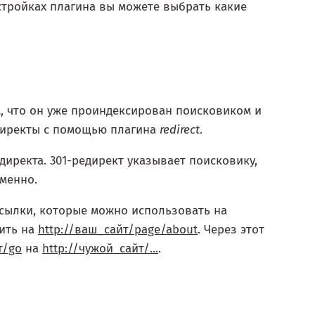
астройках плагина вы можете выбрать какие
м, что он уже проиндексирован поисковиком и
едиректы с помощью плагина
redirect
.
директа. 301-редирект указывает поисковику,
еменно.
ссылки, которые можно использовать на
ить на
http://ваш_сайт/page/about
. Через этот
т/go
на
http://чужой_сайт/...
.