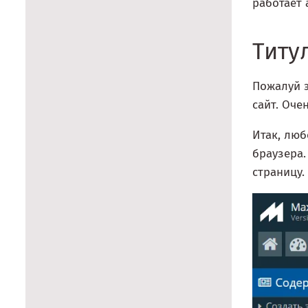
работает 
Титул
Пожалуй э
сайт. Оче
Итак, люб
браузера
страницу.