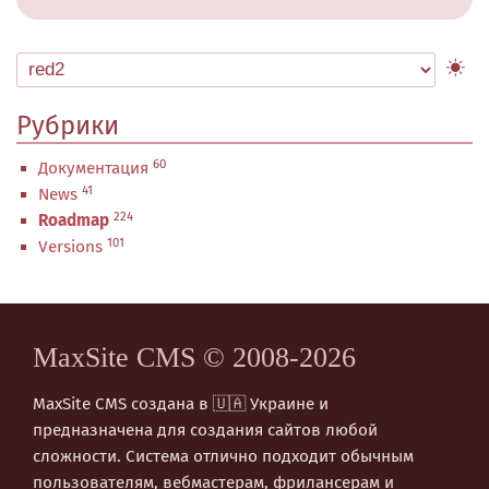
Рубрики
60
Документация
41
News
224
Roadmap
101
Versions
MaxSite CMS © 2008-2026
MaxSite CMS создана в 🇺🇦 Украине и
предназначена для создания сайтов любой
сложности. Система отлично подходит обычным
пользователям, вебмастерам, фрилансерам и