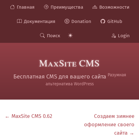
Главная
Преимущества
Возможности
Документация
Donation
GitHub
Поиск
Login
MaxSite CMS
Разумная
Бесплатная CMS для вашего сайта
альтернатива WordPress
← MaxSite CMS 0.62
Создаем зимнее
оформление своего
сайта →