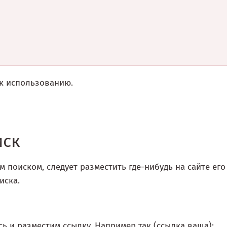
 к использованию.
иск
поиском, следует разместить где-нибудь на сайте его
иска.
сь и разместим ссылку. Например так (ссылка ваша):