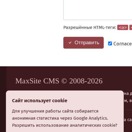
Разрешённые HTML-теги:
<a>
Отправить
Согласе
MaxSite CMS © 2008-2026
MaxSite CMS создана в 🇺🇦 Украине и предназначена
Сайт использует cookie
Система отлично подходит обычным пользователям, в
Для улучшения работы сайта собирается
анонимная статистика через Google Analytics.
Контакты
Условия использования
Карта са
Разрешить использование аналитических cookie?
RSS
RSS комментарии