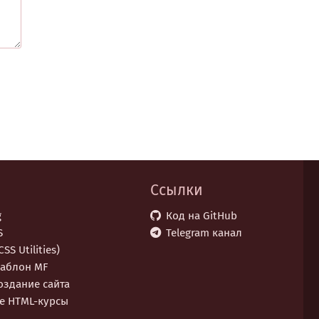
Ссылки
g
Код на GitHub
S
Telegram канал
SS Utilities)
аблон MF
оздание сайта
е НТML-курсы