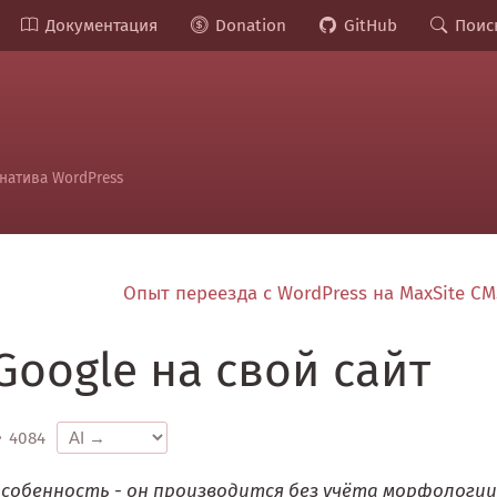
Документация
Donation
GitHub
Поис
натива WordPress
Опыт переезда с WordPress на MaxSite C
Google на свой сайт
4084
собенность - он производится без учёта морфологии