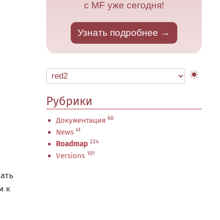
с MF уже сегодня!
Узнать подробнее
Рубрики
60
Документация
41
News
224
Roadmap
101
Versions
зать
м к