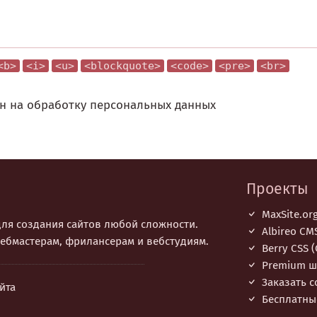
<b>
<i>
<u>
<blockquote>
<code>
<pre>
<br>
н на обработку персональных данных
Проекты
MaxSite.or
 для создания сайтов любой сложности.
Albireo CM
ебмастерам, фрилансерам и вебстудиям.
Berry CSS (C
Premium ш
Заказать с
йта
Бесплатны