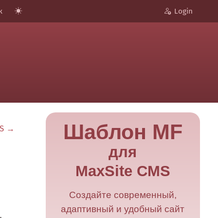
к
Login
Шаблон MF
MS →
для
MaxSite CMS
Создайте современный,
адаптивный и удобный сайт
.