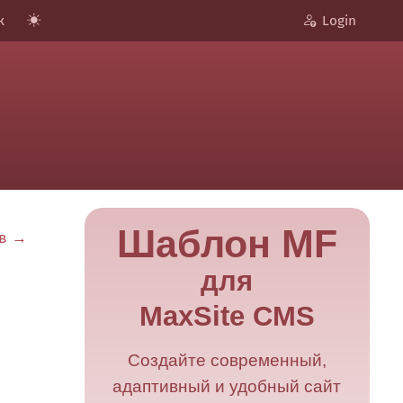
к
Login
Шаблон MF
ов →
для
MaxSite CMS
Создайте современный,
адаптивный и удобный сайт