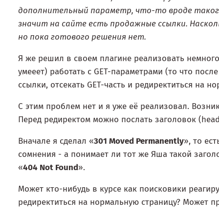
дополнительный параметр, что-то вроде таког
значит на сайте есть продажные ссылки. Насколь
но пока готового решения нет.
Я же решил в своем плагине реализовать немного
умееет) работать с GET-параметрами (то что после
ссылки, отсекать GET-часть и редиректиться на н
С этим проблем нет и я уже её реализовал. Возник
Перед редиректом можно послать заголовок (head
Вначале я сделал «
301 Moved Permanently
», то ес
сомнения - а понимает ли тот же Яша такой загол
«
404 Not Found
».
Может кто-нибудь в курсе как поисковики реагирую
редиректиться на нормальную страницу? Может пр