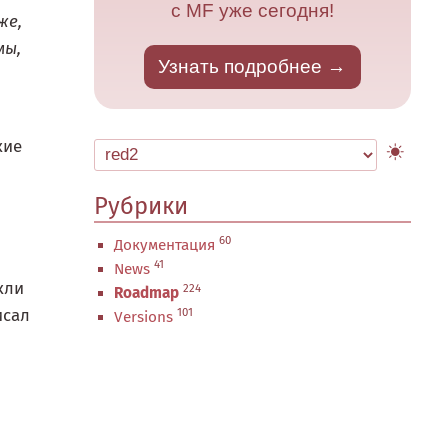
с MF уже сегодня!
же,
мы,
Узнать подробнее
кие
Рубрики
60
Документация
41
News
кли
224
Roadmap
101
исал
Versions