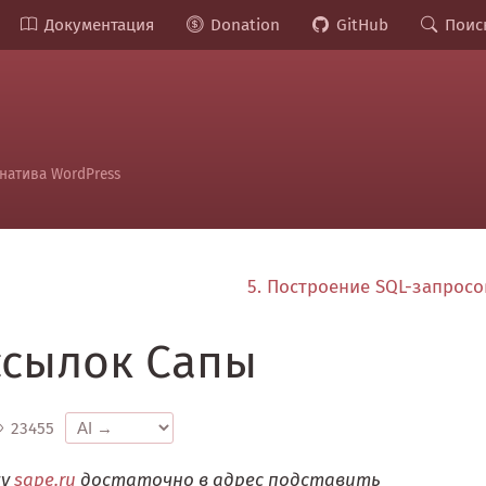
Документация
Donation
GitHub
Поис
натива WordPress
5. Построение SQL-запрос
ссылок Сапы
23455
ку
sape.ru
достаточно в адрес подставить