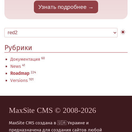
Узнать подробнее
Рубрики
60
Документация
41
News
224
Roadmap
101
Versions
MaxSite CMS © 2008-2026
MaxSite CMS создана в 🇺🇦 Украине и
предназначена для создания сайтов любой