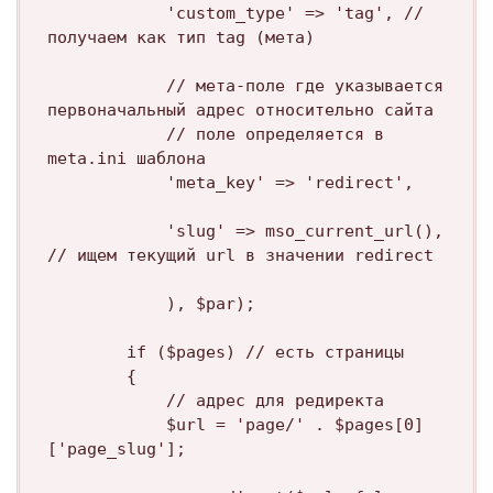
			'custom_type' => 'tag', // 
получаем как тип tag (мета) 

			// мета-поле где указывается 
первоначальный адрес относительно сайта

			// поле определяется в 
meta.ini шаблона

			'meta_key' => 'redirect', 

			'slug' => mso_current_url(), 
// ищем текущий url в значении redirect

			), $par);

		if ($pages) // есть страницы

		{

			// адрес для редиректа

			$url = 'page/' . $pages[0]
['page_slug'];
