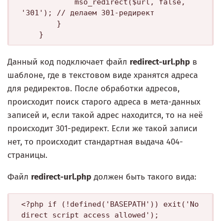
			mso_redirect($url, false, 
'301'); // делаем 301-редирект

		}

Данный код подключает файл
redirect-url.php
в
шаблоне, где в текстовом виде хранятся адреса
для редиректов. После обработки адресов,
происходит поиск старого адреса в мета-данных
записей и, если такой адрес находится, то на неё
происходит 301-редирект. Если же такой записи
нет, то происходит стандартная выдача 404-
страницы.
Файл
redirect-url.php
должен быть такого вида:
<?php if (!defined('BASEPATH')) exit('No 
direct script access allowed');
