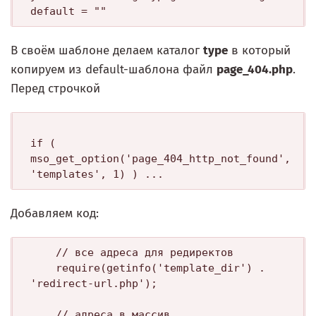
В своём шаблоне делаем каталог
type
в который
копируем из default-шаблона файл
page_404.php
.
Перед строчкой
if ( 
mso_get_option('page_404_http_not_found', 
Добавляем код:
	// все адреса для редиректов

	require(getinfo('template_dir') . 
'redirect-url.php');

	// адреса в массив
