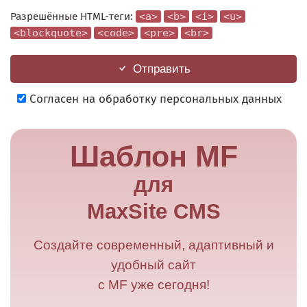
Разрешённые HTML-теги:
<a>
<b>
<i>
<u>
<blockquote>
<code>
<pre>
<br>
Отправить
Согласен на обработку персональных данных
Шаблон MF
для
MaxSite CMS
Создайте современный, адаптивный и
удобный сайт
с MF уже сегодня!