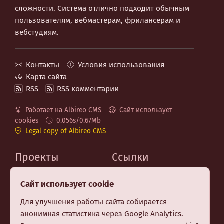
сложности. Система отлично подходит обычным
пользователям, вебмастерам, фрилансерам и
вебстудиям.
Контакты
Условия использования
Карта сайта
RSS
RSS комментарии
Работает на Albireo CMS
Сайт использует
cookies
0.056s/0.67Mb
Legal copy of Albireo CMS
Проекты
Ссылки
MaxSite.org
Код на GitHub
Сайт использует cookie
Albireo CMS
Telegram канал
Berry CSS (CSS Utilities)
Для улучшения работы сайта собирается
Premium шаблон MF
анонимная статистика через Google Analytics.
Заказать создание