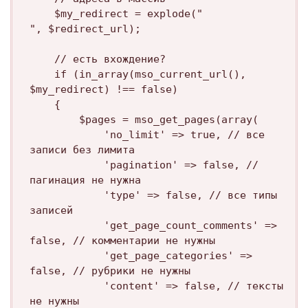
	$my_redirect = explode("

", $redirect_url);

	// есть вхождение?

	if (in_array(mso_current_url(), 
$my_redirect) !== false)

	{

		$pages = mso_get_pages(array(

			'no_limit' => true, // все 
записи без лимита

			'pagination' => false, // 
пагинация не нужна

			'type' => false, // все типы 
записей

			'get_page_count_comments' => 
false, // комментарии не нужны

			'get_page_categories' => 
false, // рубрики не нужны

			'content' => false, // тексты 
не нужны
