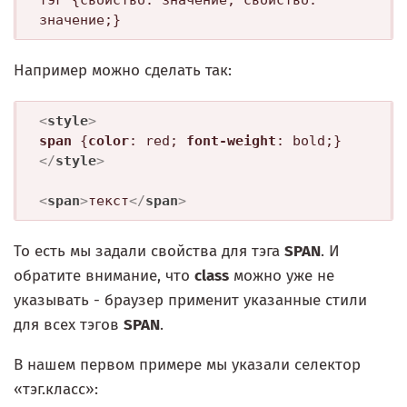
Например можно сделать так:
<
style
>
span
 {
color
: red; 
font-weight
</
style
>
<
span
>
текст
</
span
>
То есть мы задали свойства для тэга
SPAN
. И
обратите внимание, что
class
можно уже не
указывать - браузер применит указанные стили
для всех тэгов
SPAN
.
В нашем первом примере мы указали селектор
«тэг.класс»: