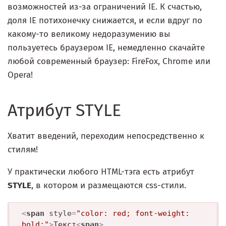
возможностей из-за ограничений IE. К счастью,
доля IE потихонечку снижается, и если вдруг по
какому-то великому недоразумению вы
пользуетесь браузером IE, немедленно скачайте
любой современный браузер: FireFox, Chrome или
Opera!
Атрибут STYLE
Хватит введений, переходим непосредственно к
стилям!
У практически любого HTML-тэга есть атрибут
STYLE
, в котором и размещаются css-стили.
<
span
style
=
"color: red; font-weight: 
bold;"
>
Текст
<
span
>