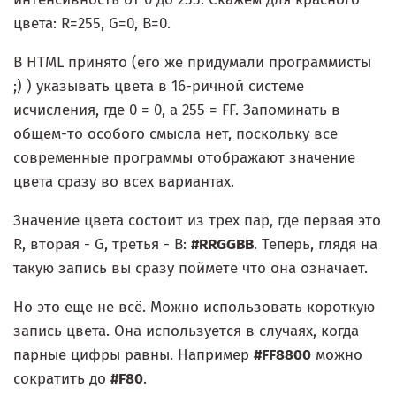
цвета: R=255, G=0, B=0.
В HTML принято (его же придумали программисты
;) ) указывать цвета в 16-ричной системе
исчисления, где 0 = 0, а 255 = FF. Запоминать в
общем-то особого смысла нет, поскольку все
современные программы отображают значение
цвета сразу во всех вариантах.
Значение цвета состоит из трех пар, где первая это
R, вторая - G, третья - B:
#RRGGBB
. Теперь, глядя на
такую запись вы сразу поймете что она означает.
Но это еще не всё. Можно использовать короткую
запись цвета. Она используется в случаях, когда
парные цифры равны. Например
#FF8800
можно
сократить до
#F80
.