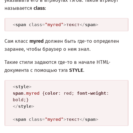
указывать его в атрибутах тэгов. Такой атрибут
называется
class
:
<
span
class
=
"myred"
>
текст
</
span
>
Сам класс
myred
должен быть где-то определен
заранее, чтобы браузер о нем знал.
Такие стили задаются где-то в начале HTML-
документа с помощью тэга
STYLE
.
<
style
>
span
.myred
 {
color
: red; 
font-weight
: 
</
style
>
<
span
class
=
"myred"
>
текст
</
span
>