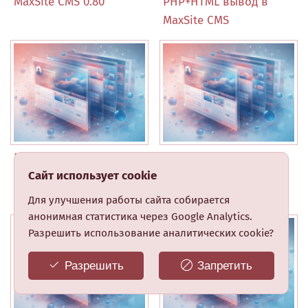
MaxSite CMS 0.80
PHP+HTML вывод в
MaxSite CMS
BBCode -
Сменить ли
Сайт использует cookie
использование
визуальный
псевдо-html-тэгов
редактор?..
Для улучшения работы сайта собирается
анонимная статистика через Google Analytics.
Разрешить использование аналитических cookie?
Разрешить
Запретить