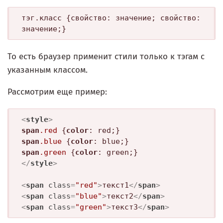
тэг.класс {свойство: значение; свойство: 
То есть браузер применит стили только к тэгам с
указанным классом.
Рассмотрим еще пример:
<
style
>
span
.red
 {
color
span
.blue
 {
color
span
.green
 {
color
</
style
>
<
span
class
=
"red"
>
текст1
</
span
>
<
span
class
=
"blue"
>
текст2
</
span
>
<
span
class
=
"green"
>
текст3
</
span
>