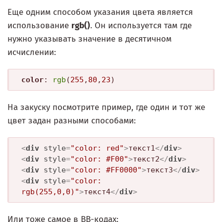
Еще одним способом указания цвета является
использование
rgb()
. Он используется там где
нужно указывать значение в десятичном
исчислении:
color
: 
rgb
(
255
,
80
,
23
)
На закуску посмотрите пример, где один и тот же
цвет задан разными способами:
<
div
style
=
"color: red"
>
текст1
</
div
>
<
div
style
=
"color: #F00"
>
текст2
</
div
>
<
div
style
=
"color: #FF0000"
>
текст3
</
div
>
<
div
style
=
"color: 
rgb(255,0,0)"
>
текст4
</
div
>
Или тоже самое в BB-кодах: