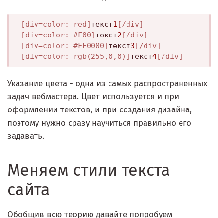
[div=color: red]
текст
1
[/div]
[div=color: #F00]
текст
2
[/div]
[div=color: #FF0000]
текст
3
[/div]
[div=color: rgb(255,0,0)]
текст
4
[/div]
Указание цвета - одна из самых распространенных
задач вебмастера. Цвет используется и при
оформлении текстов, и при создания дизайна,
поэтому нужно сразу научиться правильно его
задавать.
Меняем стили текста
сайта
Обобщив всю теорию давайте попробуем