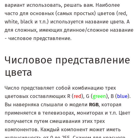
вариант использовать, решать вам. Наиболее
часто для основных (самых простых) цветов (red,
white, black и т.п.) используется название цвета. А
для сложных, имеющих длинное/сложное название
- числовое представление.
Числовое представление
цвета
Число представляет собой комбинацию трех
цветовых составляющих R (
red
), G (
green
), B (
blue
).
Вы наверняка слышали о модели
RGB
, которая
применяется в телевизорах, мониторах и т.п. Цвет
получается путем смешивания этих трех
компонентов. Каждый компонент может иметь
интенсивность от 0 до 255. Скажем для красного