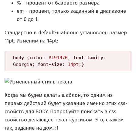
% - процент от базового размера
em - процент, только заданный в диапазоне
от 0 до 1.
Стандартно в default-шаблоне установлен размер
11pt. Изменим на 14pt:
body
 {
color
: 
#191970
; 
font-family
: 
Georgia; 
font-size
: 
14pt
;}
Когда мы будем делать шаблон, то одним из
первых действий будет указание именно этих css-
свойств для BODY. Попробуйте поискать в css
свойство делающее текст курсивом. Это, скажем
так, задание на дом. :)