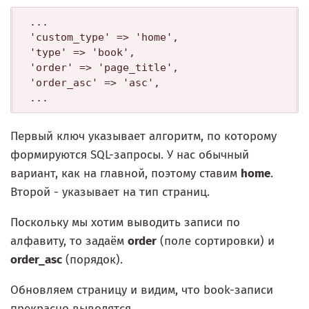
...

'custom_type' => 'home', 

'type' => 'book',

'order' => 'page_title',

'order_asc' => 'asc',

Первый ключ указывает алгоритм, по которому
формируются SQL-запросы. У нас обычный
вариант, как на главной, поэтому ставим
home
.
Второй - указывает на тип страниц.
Поскольку мы хотим выводить записи по
алфавиту, то задаём
order
(поле сортировки) и
order_asc
(порядок).
Обновляем страницу и видим, что book-записи
прекрасно выводятся.