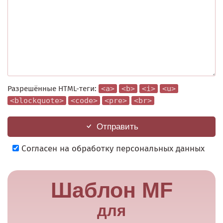
Разрешённые HTML-теги:
<a>
<b>
<i>
<u>
<blockquote>
<code>
<pre>
<br>
Отправить
Согласен на обработку персональных данных
Шаблон MF
для