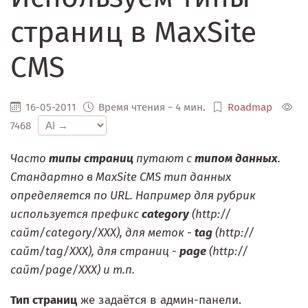
страниц в MaxSite
CMS
16-05-2011
Время чтения ~ 4 мин.
Roadmap
7468
Часто
типы страниц
путают с
типом данных
.
Стандартно в MaxSite CMS тип данных
определяется по URL. Например для рубрик
используется префикс
category
(http://
сайт/category/XXX), для меток -
tag
(http://
сайт/tag/XXX), для страниц -
page
(http://
сайт/page/XXX) и т.п.
Тип страниц
же задаётся в админ-панели.