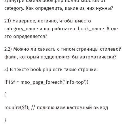
2)Внутри файла book.php полно хвостов от
category. Как определить, какие из них нужны?
2.1) Наверное, логично, чтобы вместо
category_name и др. работать с book_name. А где
это определяется?
2.2) Можно ли связать с типом страницы стилевой
файл, который подцеплялся бы автоматически?
3) В тексте book.php есть такие строчки:
if ($f = mso_page_foreach('info-top'))
{
require($f); // подключаем кастомный вывод
}