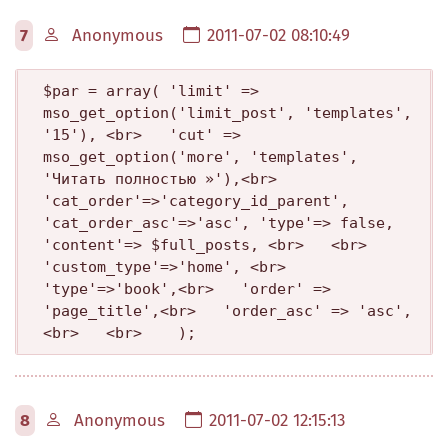
7
Anonymous
2011-07-02 08:10:49
$par = array( 'limit' => 
mso_get_option('limit_post', 'templates', 
'15'), <br>   'cut' => 
mso_get_option('more', 'templates', 
'Читать полностью »'),<br>   
'cat_order'=>'category_id_parent', 
'cat_order_asc'=>'asc', 'type'=> false, 
'content'=> $full_posts, <br>   <br>   
'custom_type'=>'home', <br>   
'type'=>'book',<br>   'order' => 
'page_title',<br>   'order_asc' => 'asc',
<br>   <br>    );
8
Anonymous
2011-07-02 12:15:13