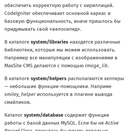
обеспечить корректную работу с кириллицей.
CodeIgniter обеспечивает основной каркас и
базовую функциональность, иначе пришлось бы
придумывать свой «велосипед».
В каталоге
system/libraries
находятся различные
библиотеки, которые мы можем использовать.
Например все манипуляции с изображениями в
MaxSite CMS делаются с помощью
Image_lib
.
В каталоге
system/helpers
располагаются хелперы
— небольшие функции-помощники. Наприме
smiley_helper
используется в плагине вывода
смайликов.
Каталог
system/database
содержит функции
работы с базой данных MySQL. Если бы не
Active
Record Class
, пришлось бы писать довольно