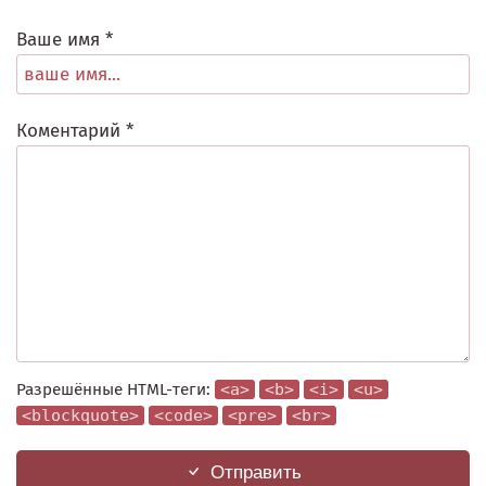
Ваше имя *
Коментарий *
Разрешённые HTML-теги:
<a>
<b>
<i>
<u>
<blockquote>
<code>
<pre>
<br>
Отправить