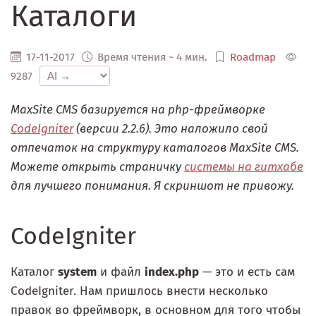
Каталоги
17-11-2017
Время чтения ~ 4 мин.
Roadmap
9287
MaxSite CMS базируется на php-фреймворке
CodeIgniter
(версии 2.2.6). Это наложило свой
отпечаток на структуру каталогов MaxSite CMS.
Можете открыть страничку
системы на гитхабе
для лучшего понимания. Я скриншот не привожу.
CodeIgniter
Каталог
system
и файл
index.php
— это и есть сам
CodeIgniter. Нам пришлось внести несколько
правок во фреймворк, в основном для того чтобы