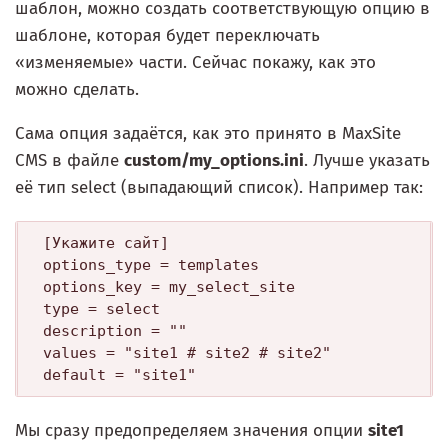
шаблон, можно создать соответствующую опцию в
шаблоне, которая будет переключать
«изменяемые» части. Сейчас покажу, как это
можно сделать.
Сама опция задаётся, как это принято в MaxSite
CMS в файле
custom/my_options.ini
. Лучше указать
её тип select (выпадающий список). Например так:
[Укажите сайт]

options_type = templates

options_key = my_select_site

type = select

description = ""

values = "site1 # site2 # site2"

Мы сразу предопределяем значения опции
site1