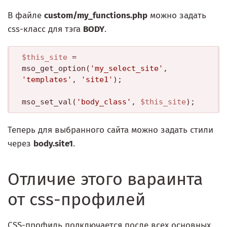
В файле
custom/my_functions.php
можно задать
css-класс для тэга
BODY
.
$this_site
 = 
mso_get_option(
'my_select_site'
, 
'templates'
, 
'site1'
);

mso_set_val(
'body_class'
, 
$this_site
Теперь для выбранного сайта можно задать стили
через
body.site1
.
Отличие этого вараинта
от css-профилей
CSS-профиль подключается после всех основных