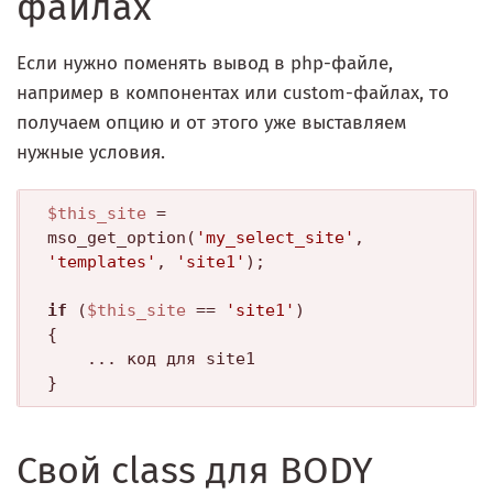
файлах
Если нужно поменять вывод в php-файле,
например в компонентах или custom-файлах, то
получаем опцию и от этого уже выставляем
нужные условия.
$this_site
 = 
mso_get_option(
'my_select_site'
, 
'templates'
, 
'site1'
);

if
 (
$this_site
 == 
'site1'
)

{

	... код для site1

Свой class для BODY