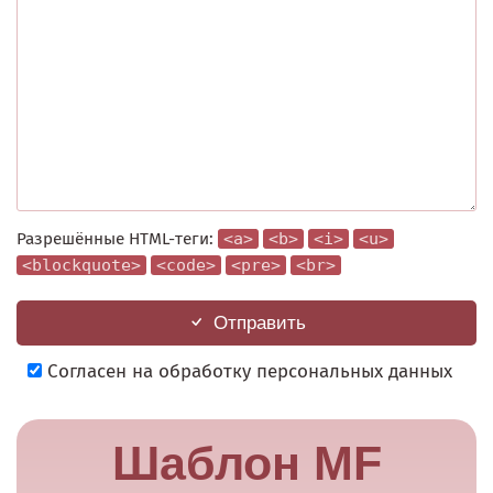
Разрешённые HTML-теги:
<a>
<b>
<i>
<u>
<blockquote>
<code>
<pre>
<br>
Отправить
Согласен на обработку персональных данных
Шаблон MF