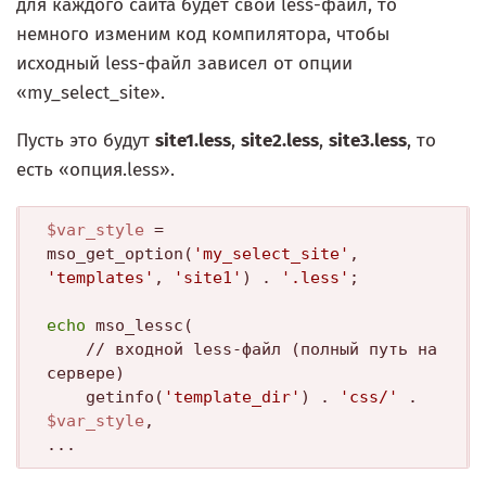
для каждого сайта будет свой less-файл, то
немного изменим код компилятора, чтобы
исходный less-файл зависел от опции
«my_select_site».
Пусть это будут
site1.less
,
site2.less
,
site3.less
, то
есть «опция.less».
$var_style
 = 
mso_get_option(
'my_select_site'
, 
'templates'
, 
'site1'
) . 
'.less'
;

echo
 mso_lessc(

	// входной less-файл (полный путь на 
сервере)

	getinfo(
'template_dir'
) . 
'css/'
 . 
$var_style
, 
