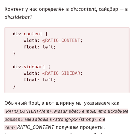
Контент у нас определён в
div.content
, сайдбар — в
div.sidebar1
div
.content
 {

width
: 
@RATIO_CONTENT
;

float
: left;

}

div
.sidebar1
 {

width
: 
@RATIO_SIDEBAR
;

float
: left;

Обычный float, а вот ширину мы указываем как
RATIO_CONTENT</em>. Магия здесь в том, что исходные
размеры мы задаём в <strong>px</strong>, а в
RATIO_CONTENT
получаем проценты.
<em>