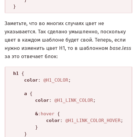
Заметьте, что во многих случаях цвет не
указывается. Так сделано умышленно, поскольку
цвет в каждом шаблоне будет свой. Теперь, если
нужно изменить цвет H1, то в шаблонном
base.less
за это отвечает блок:
h1
 {

color
: 
@H1_COLOR
;

a
 {

color
: 
@H1_LINK_COLOR
;

&
:hover
 {

color
: 
@H1_LINK_COLOR_HOVER
;

		}

	}
