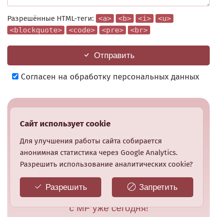
Разрешённые HTML-теги:
<a>
<b>
<i>
<u>
<blockquote>
<code>
<pre>
<br>
Отправить
Согласен на обработку персональных данных
Шаблон MF
Сайт использует cookie
для
Для улучшения работы сайта собирается
MaxSite CMS
анонимная статистика через Google Analytics.
Разрешить использование аналитических cookie?
Создайте современный, адаптивный и
Разрешить
Запретить
удобный сайт
с MF уже сегодня!