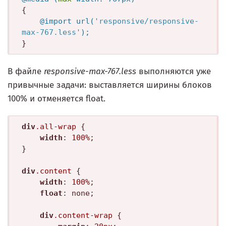
	@import url(
'responsive/responsive-
max-767.less'
);
В файле
responsive-max-767.less
выполняются уже
привычные задачи: выставляется ширины блоков
100% и отменяется float.
div
.all-wrap
 {

width
: 
100%
;

}

div
.content
 {

width
: 
100%
;

float
: none;

div
.content-wrap
 {
