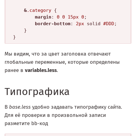
&
.category
 {

margin
: 
0
0
15px
0
; 

border-bottom
: 
2px
 solid 
#DDD
;

	}

Мы видим, что за цвет заголовка отвечают
глобальные переменные, которые определены
ранее в
variables.less
.
Типографика
В
base.less
удобно задавать типографику сайта.
Для её проверки в произвольной записи
разметите bb-код