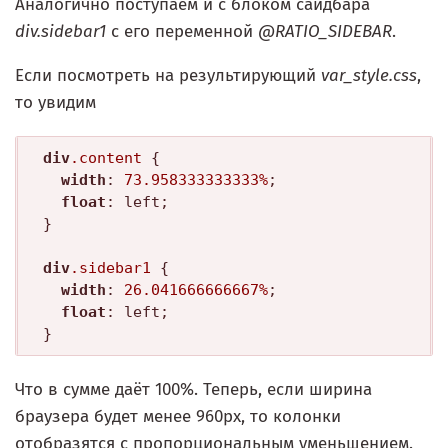
Аналогично поступаем и с блоком сайдбара
div.sidebar1
с его переменной
@RATIO_SIDEBAR
.
Если посмотреть на результирующий
var_style.css
,
то увидим
div
.content
 {

width
: 
73.958333333333%
;

float
: left;

}

div
.sidebar1
 {

width
: 
26.041666666667%
;

float
: left;

Что в сумме даёт 100%. Теперь, если ширина
браузера будет менее 960px, то колонки
отобразятся с пропорциональным уменьшением.