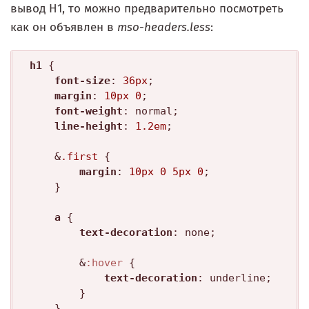
вывод H1, то можно предварительно посмотреть
как он объявлен в
mso-headers.less
:
h1
 {

font-size
: 
36px
; 

margin
: 
10px
0
; 

font-weight
: normal; 

line-height
: 
1.2em
;

	&
.first
 {

margin
: 
10px
0
5px
0
;

	}

a
 {

text-decoration
: none;

		&
:hover
 {

text-decoration
: underline;

		}

	}
