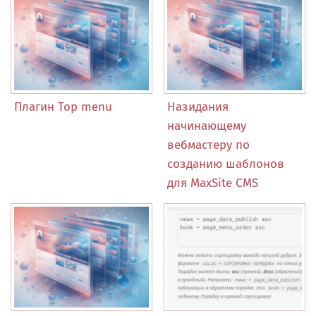
Плагин Top menu
Назидания
начинающему
вебмастеру по
созданию шаблонов
для MaxSite CMS