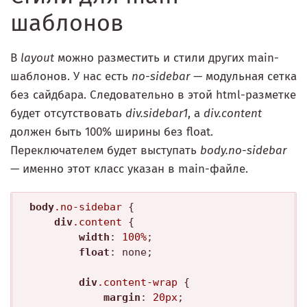
шаблонов
В
layout
можно разместить и стили других main-
шаблонов. У нас есть
no-sidebar
— модульная сетка
без сайдбара. Следовательно в этой html-разметке
будет отсутствовать
div.sidebar1
, а
div.content
должен быть 100% ширины без float.
Переключателем будет выступать
body.no-sidebar
— именно этот класс указан в main-файле.
body
.no-sidebar
 {

div
.content
 {

width
: 
100%
;

float
: none;

div
.content-wrap
 {

margin
: 
20px
;
