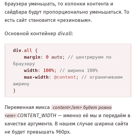
браузера уменьшать, то колонки контента и
сайдбара будут пропорционально уменьшаться. То
есть сайт становится «резиновым».
Основной контейнер
div.all
:
div
.all
 {

margin
: 
0
 auto; 
// центрируем по 
браузеру
width
: 
100%
; 
// ширина 100%
max-width
: 
@content
; 
// ограничиваем 
ширину
Переменная микса
content</em> будет равна
CONTENT_WIDTH
— именно её мы и передаём в
<em>
качестве аргумента. В нашем случае ширина сайта
не будет превышать 960px.