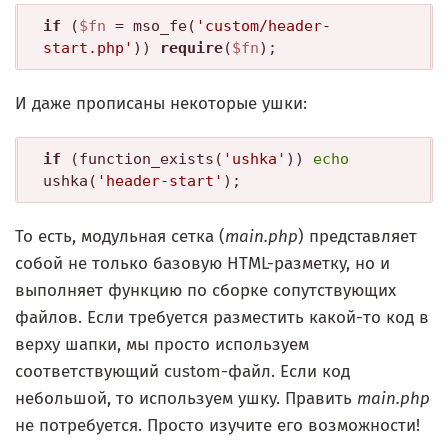
if
 (
$fn
 = mso_fe(
'custom/header-
start.php'
)) 
require
(
$fn
);
И даже прописаны некоторые ушки:
if
 (function_exists(
'ushka'
)) 
echo
ushka(
'header-start'
);
То есть, модульная сетка (
main.php
) представляет
собой не только базовую HTML-разметку, но и
выполняет функцию по сборке сопутствующих
файлов. Если требуется разместить какой-то код в
верху шапки, мы просто используем
соответствующий custom-файл. Если код
небольшой, то используем ушку. Править
main.php
не потребуется. Просто изучите его возможности!