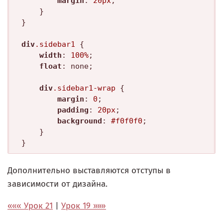
margin
: 
20px
;

	}

}

div
.sidebar1
 {

width
: 
100%
;

float
: none;

div
.sidebar1-wrap
 {

margin
: 
0
;

padding
: 
20px
;

background
: 
#f0f0f0
;

	}

Дополнительно выставляются отступы в
зависимости от дизайна.
««« Урок 21
|
Урок 19 »»»