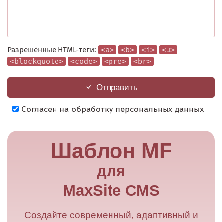
Разрешённые HTML-теги:
<a>
<b>
<i>
<u>
<blockquote>
<code>
<pre>
<br>
Отправить
Согласен на обработку персональных данных
Шаблон MF
для
MaxSite CMS
Создайте современный, адаптивный и