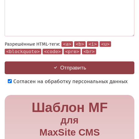
Разрешённые HTML-теги:
<a>
<b>
<i>
<u>
<blockquote>
<code>
<pre>
<br>
Отправить
Согласен на обработку персональных данных
Шаблон MF
для
MaxSite CMS