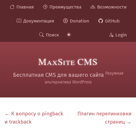
Главная
Преимущества
Возможности
Документация
Donation
GitHub
Поиск
Login
MaxSite CMS
Разумная
Бесплатная CMS для вашего сайта
альтернатива WordPress
← К вопросу о pingback
Плагин перелинковки
и trackback
страниц →