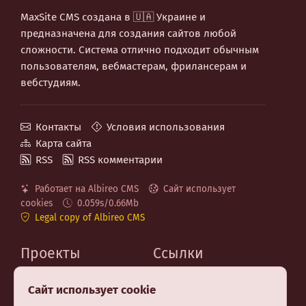
MaxSite CMS создана в 🇺🇦 Украине и
предназначена для создания сайтов любой
сложности. Система отлично подходит обычным
пользователям, вебмастерам, фрилансерам и
вебстудиям.
Контакты
Условия использования
Карта сайта
RSS
RSS комментарии
Работает на Albireo CMS
Сайт использует
cookies
0.059s/0.66Mb
Legal copy of Albireo CMS
Проекты
Ссылки
MaxSite.org
Код на GitHub
Сайт использует cookie
Albireo CMS
Telegram канал