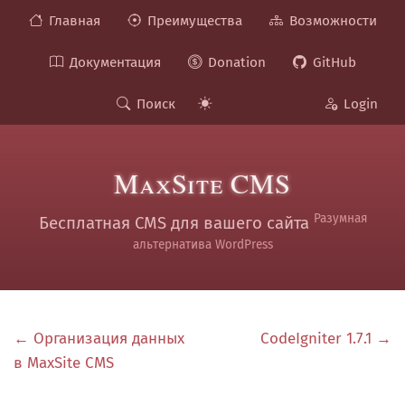
Главная
Преимущества
Возможности
Документация
Donation
GitHub
Поиск
Login
MaxSite CMS
Разумная
Бесплатная CMS для вашего сайта
альтернатива WordPress
← Организация данных
CodeIgniter 1.7.1 →
в MaxSite CMS