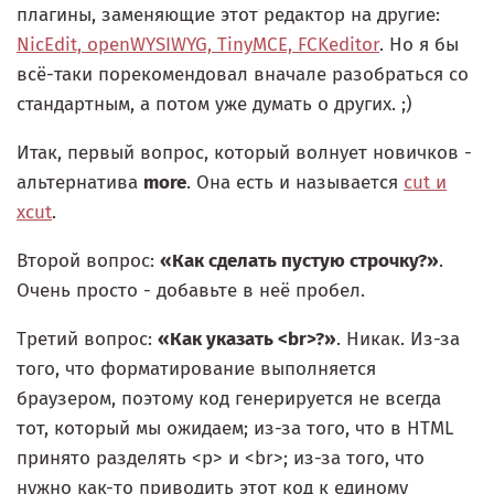
плагины, заменяющие этот редактор на другие:
NicEdit, openWYSIWYG, TinyMCE, FCKeditor
. Но я бы
всё-таки порекомендовал вначале разобраться со
стандартным, а потом уже думать о других. ;)
Итак, первый вопрос, который волнует новичков -
альтернатива
more
. Она есть и называется
cut и
xcut
.
Второй вопрос:
«Как сделать пустую строчку?»
.
Очень просто - добавьте в неё пробел.
Третий вопрос:
«Как указать <br>?»
. Никак. Из-за
того, что форматирование выполняется
браузером, поэтому код генерируется не всегда
тот, который мы ожидаем; из-за того, что в HTML
принято разделять <p> и <br>; из-за того, что
нужно как-то приводить этот код к единому