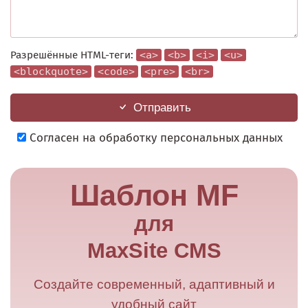
Разрешённые HTML-теги:
<a>
<b>
<i>
<u>
<blockquote>
<code>
<pre>
<br>
Отправить
Согласен на обработку персональных данных
Шаблон MF
для
MaxSite CMS
Создайте современный, адаптивный и
удобный сайт