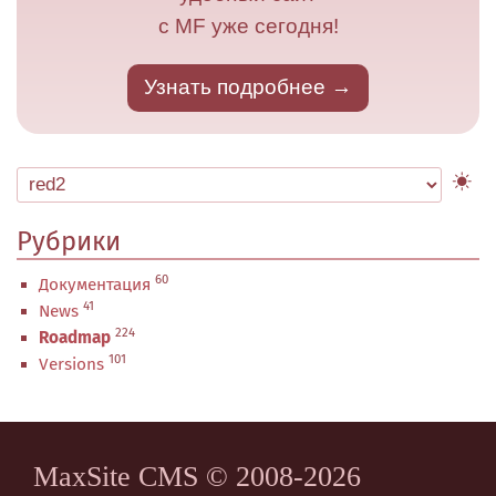
с MF уже сегодня!
Узнать подробнее
Рубрики
60
Документация
41
News
224
Roadmap
101
Versions
MaxSite CMS © 2008-2026