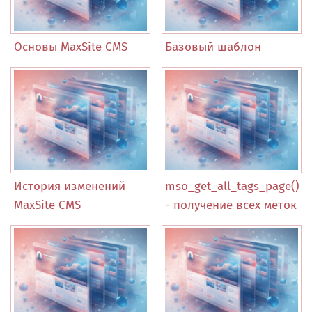
Основы MaxSite CMS
Базовый шаблон
История изменений
mso_get_all_tags_page()
MaxSite CMS
- получение всех меток