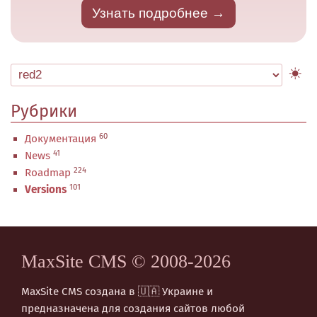
Узнать подробнее
Рубрики
60
Документация
41
News
224
Roadmap
101
Versions
MaxSite CMS © 2008-2026
MaxSite CMS создана в 🇺🇦 Украине и
предназначена для создания сайтов любой