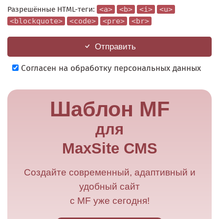
Разрешённые HTML-теги:
<a>
<b>
<i>
<u>
<blockquote>
<code>
<pre>
<br>
Отправить
Согласен на обработку персональных данных
Шаблон MF
для
MaxSite CMS
Создайте современный, адаптивный и
удобный сайт
с MF уже сегодня!