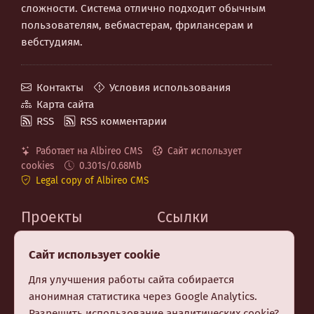
сложности. Система отлично подходит обычным
пользователям, вебмастерам, фрилансерам и
вебстудиям.
Контакты
Условия использования
Карта сайта
RSS
RSS комментарии
Работает на Albireo CMS
Сайт использует
cookies
0.301s/0.68Mb
Legal copy of Albireo CMS
Проекты
Ссылки
MaxSite.org
Код на GitHub
Сайт использует cookie
Albireo CMS
Telegram канал
Berry CSS (CSS Utilities)
Для улучшения работы сайта собирается
Premium шаблон MF
анонимная статистика через Google Analytics.
Заказать создание
Разрешить использование аналитических cookie?