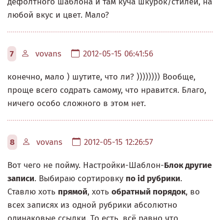
дефолтного шаблона и там куча шкурок/стилей, на
любой вкус и цвет. Мало?
7
vovans
2012-05-15 06:41:56
конечно, мало ) шутите, что ли? )))))))) Вообще,
проще всего содрать самому, что нравится. Благо,
ничего особо сложного в этом нет.
8
vovans
2012-05-15 12:26:57
Вот чего не пойму. Настройки-Шаблон-
Блок другие
записи
. Выбираю сортировку
по id рубрики
.
Ставлю хоть
прямой
, хоть
обратный порядок
, во
всех записях из одной рубрики абсолютно
одинаковые ссылки. То есть, всё равно что