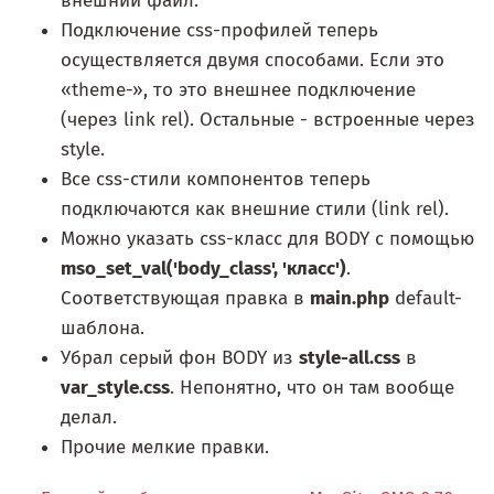
внешний файл.
Подключение css-профилей теперь
осуществляется двумя способами. Если это
«theme-», то это внешнее подключение
(через link rel). Остальные - встроенные через
style.
Все css-стили компонентов теперь
подключаются как внешние стили (link rel).
Можно указать css-класс для BODY с помощью
mso_set_val('body_class', 'класс')
.
Соответствующая правка в
main.php
default-
шаблона.
Убрал серый фон BODY из
style-all.css
в
var_style.css
. Непонятно, что он там вообще
делал.
Прочие мелкие правки.