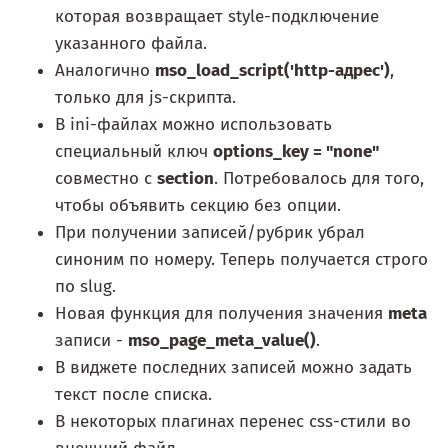
которая возвращает style-подключение
указанного файла.
Аналогично
mso_load_script('http-адрес')
,
только для js-скрипта.
В ini-файлах можно использовать
специальный ключ
options_key = "none"
совместно с
section
. Потребовалось для того,
чтобы объявить секцию без опции.
При получении записей/рубрик убрал
синоним по номеру. Теперь получается строго
по slug.
Новая функция для получения значения
meta
записи -
mso_page_meta_value()
.
В виджете последних записей можно задать
текст после списка.
В некоторых плагинах перенес css-стили во