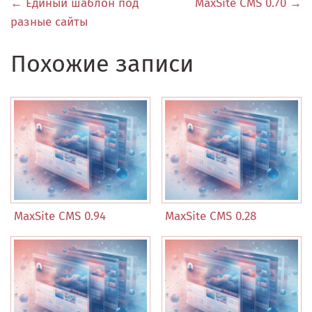
← Единый шаблон под
MaxSite CMS 0.70 →
разные сайты
Похожие записи
MaxSite CMS 0.94
MaxSite CMS 0.28