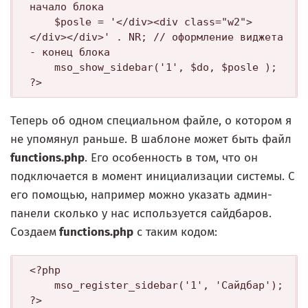
начало блока

    $posle = '</div><div class="w2">
</div></div>' . NR; // оформление виджета 
- конец блока

    mso_show_sidebar('1', $do, $posle );

Теперь об одном специальном файле, о котором я
не упомянул раньше. В шаблоне может быть файл
functions.php
. Его особенность в том, что он
подключается в момент инициализации системы. С
его помощью, например можно указать админ-
панели сколько у нас используется сайдбаров.
Создаем
functions.php
с таким кодом:
<?php

    mso_register_sidebar('1', 'Сайдбар');

?>