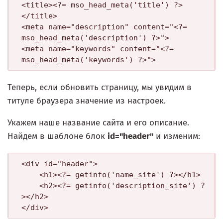
<title><?= mso_head_meta('title') ?>
</title>

<meta name="description" content="<?= 
mso_head_meta('description') ?>">

<meta name="keywords" content="<?= 
mso_head_meta('keywords') ?>">
Теперь, если обновить страницу, мы увидим в
титуле браузера значение из настроек.
Укажем наше название сайта и его описание.
Найдем в шаблоне блок
id="header"
и изменим:
<div id="header">

    <h1><?= getinfo('name_site') ?></h1>

    <h2><?= getinfo('description_site') ?
></h2>

</div>