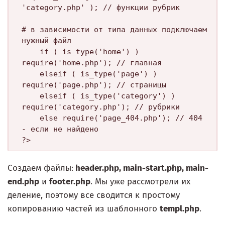
'category.php' ); // функции рубрик

# в зависимости от типа данных подключаем 
нужный файл

    if ( is_type('home') ) 
require('home.php'); // главная

    elseif ( is_type('page') ) 
require('page.php'); // страницы 

    elseif ( is_type('category') ) 
require('category.php'); // рубрики

    else require('page_404.php'); // 404 
- если не найдено

Создаем файлы:
header.php, main-start.php, main-
end.php
и
footer.php
. Мы уже рассмотрели их
деление, поэтому все сводится к простому
копированию частей из шаблонного
templ.php
.