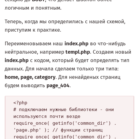
логичным и понятным.
Теперь, когда мы определились с нашей схемой,
приступим к практике.
Переименовываем наш
index.php
во что-нибудь
нейтральное, например
templ.php
. Создаем новый
index.php
с кодом, который будет определять тип
данных. Для начала сделаем только три типа:
home, page, category
. Для ненайденых страниц
будем выводить
page_404
.
<?php

# подключаем нужные библиотеки - они 
используются почти везде

require_once( getinfo('common_dir') . 
'page.php' ); // функции страниц 

require_once( getinfo('common_dir') . 