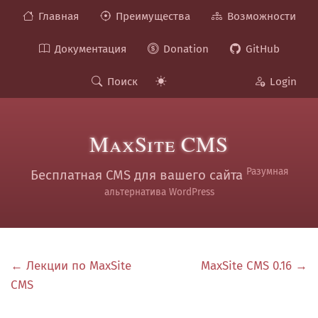
Главная
Преимущества
Возможности
Документация
Donation
GitHub
Поиск
Login
MaxSite CMS
Разумная
Бесплатная CMS для вашего сайта
альтернатива WordPress
← Лекции по MaxSite
MaxSite CMS 0.16 →
CMS