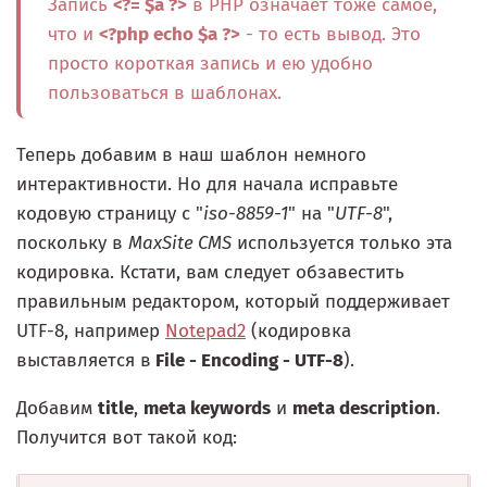
Запись
<?= $a ?>
в PHP означает тоже самое,
что и
<?php echo $a ?>
- то есть вывод. Это
просто короткая запись и ею удобно
пользоваться в шаблонах.
Теперь добавим в наш шаблон немного
интерактивности. Но для начала исправьте
кодовую страницу с "
iso-8859-1
" на "
UTF-8
",
поскольку в
MaxSite CMS
используется только эта
кодировка. Кстати, вам следует обзавестить
правильным редактором, который поддерживает
UTF-8, например
Notepad2
(кодировка
выставляется в
File - Encoding - UTF-8
).
Добавим
title
,
meta keywords
и
meta description
.
Получится вот такой код: