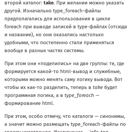
второй каталог:
take
. При желании можно указать
другой. Изначально type_foreach-файлы
предполагались для использования в цикле
foreach при выводе записей в type-файлах (отсюда
и название), но они оказались настолько
удобными, что постепенно стали применяться
вообще в разных частях системы.
При этом они «поделились» на две группы: те, где
формируется какой-то html-вывод и служебные,
которыми можно менять саму логику вывода. Вот
чтобы их как-то разделить, теперь в
take
будет
программная логика, а в
type_foreach
—
формирование html.
При этом, особо отмечу, что каталоги — синонимы,
а значит можно размещать type_foreach-файлы по