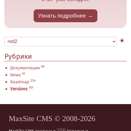
Узнать подробнее
Рубрики
60
Документация
41
News
224
Roadmap
101
Versions
MaxSite CMS © 2008-2026
MaxSite CMS создана в 🇺🇦 Украине и