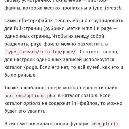
своему усмотрению. Исключение — info-top-
файлы, которые жестко прописаны в
type_foreach
.
Сами info-top-файлы теперь можно сгруппировать
для full-страниц (рубрики, метки и т.п.) и page —
одиночных страниц. Чтобы их между собой
разделить, page-файлы можно разместить в
. Соответственно,
type_foreach/info-top/page/
для настроек одиночных записей используется
каталог
/page
. Если его нет, то всё кучей, как это и
было раньше.
Также в шаблоне теперь можно перенести файл
в каталог
custom
. Если
options/options.php
каталог
options
не содержит ini-файлов, то можно
будет его удалить.
В системе появилась новая функция
mso_plur()