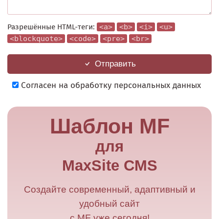
Разрешённые HTML-теги:
<a>
<b>
<i>
<u>
<blockquote>
<code>
<pre>
<br>
Отправить
Согласен на обработку персональных данных
Шаблон MF
для
MaxSite CMS
Создайте современный, адаптивный и
удобный сайт
с MF уже сегодня!