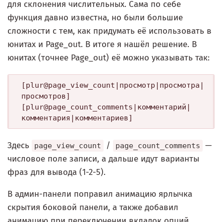
для склонения числительных. Сама по себе
функция давно известна, но были большие
сложности с тем, как придумать её использовать в
юнитах и Page_out. В итоге я нашёл решение. В
юнитах (точнее Page_out) её можно указывать так:
[plur@page_view_count|просмотр|просмотра|
просмотров]

[plur@page_count_comments|комментарий|
Здесь
/
—
page_view_count
page_count_comments
числовое поле записи, а дальше идут варианты
фраз для вывода (1-2-5).
В админ-панели поправил анимацию ярлычка
скрытия боковой панели, а также добавил
анимацию при переключении вкладок опций.