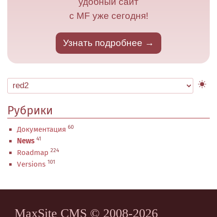
удобный сайт
с MF уже сегодня!
Узнать подробнее
Рубрики
60
Документация
41
News
224
Roadmap
101
Versions
MaxSite CMS © 2008-2026