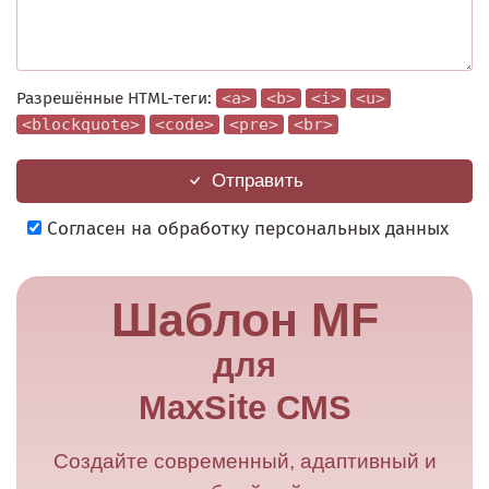
Разрешённые HTML-теги:
<a>
<b>
<i>
<u>
<blockquote>
<code>
<pre>
<br>
Отправить
Согласен на обработку персональных данных
Шаблон MF
для
MaxSite CMS
Создайте современный, адаптивный и