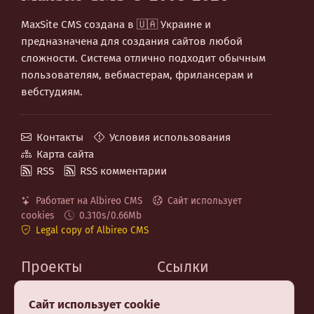
MaxSite CMS создана в 🇺🇦 Украине и
предназначена для создания сайтов любой
сложности. Система отлично подходит обычным
пользователям, вебмастерам, фрилансерам и
вебстудиям.
Контакты
Условия использования
Карта сайта
RSS
RSS комментарии
Работает на Albireo CMS
Сайт использует
cookies
0.310s/0.66Mb
Legal copy of Albireo CMS
Проекты
Ссылки
MaxSite.org
Код на GitHub
Сайт использует cookie
Albireo CMS
Telegram канал