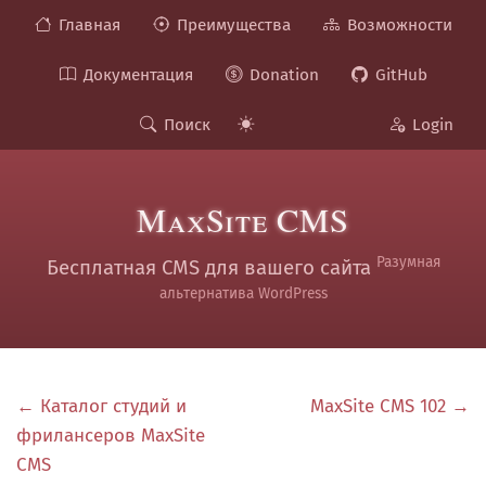
Главная
Преимущества
Возможности
Документация
Donation
GitHub
Поиск
Login
MaxSite CMS
Разумная
Бесплатная CMS для вашего сайта
альтернатива WordPress
← Каталог студий и
MaxSite CMS 102 →
фрилансеров MaxSite
CMS