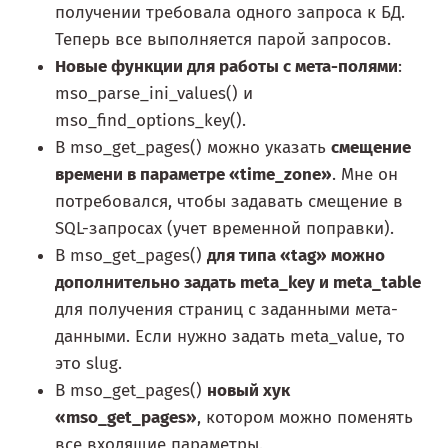
получении требовала одного запроса к БД.
Теперь все выполняется парой запросов.
Новые функции для работы с мета-полями
:
mso_parse_ini_values() и
mso_find_options_key().
В mso_get_pages() можно указать
смещение
времени в параметре «time_zone»
. Мне он
потребовался, чтобы задавать смещение в
SQL-запросах (учет временной поправки).
В mso_get_pages()
для типа «tag» можно
дополнительно задать meta_key и meta_table
для получения страниц с заданными мета-
данными. Если нужно задать meta_value, то
это slug.
В mso_get_pages()
новый хук
«mso_get_pages»
, котором можно поменять
все входящие параметры.