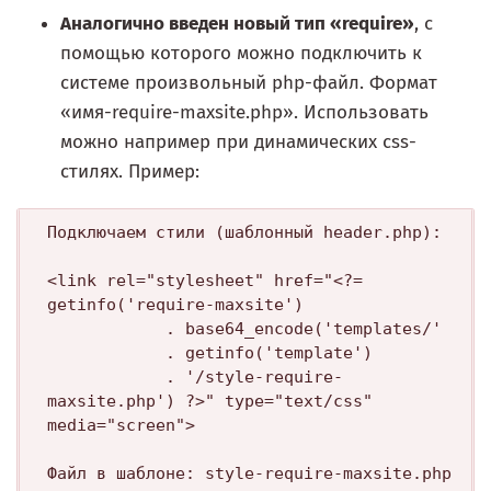
Аналогично введен новый тип «require»
, с
помощью которого можно подключить к
системе произвольный php-файл. Формат
«имя-require-maxsite.php». Использовать
можно например при динамических css-
стилях. Пример:
Подключаем стили (шаблонный header.php):

<link rel="stylesheet" href="<?= 
getinfo('require-maxsite') 

            . base64_encode('templates/' 

            . getinfo('template') 

            . '/style-require-
maxsite.php') ?>" type="text/css" 
media="screen">

Файл в шаблоне: style-require-maxsite.php
