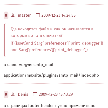
8
master
2009-12-23 14:24:55
Где находится файл и как он называется в
котором вот эта опечатка?
if (isset(and $arg['preferences']['print_debugger'])
and $arg['preferences']['print_debugger'])
в фале модуля smtp_mail
application/maxsite/plugins/smtp_mail/index.php
9
Denis
2009-12-23 15:43:29
в страницах footer header нужно применить по