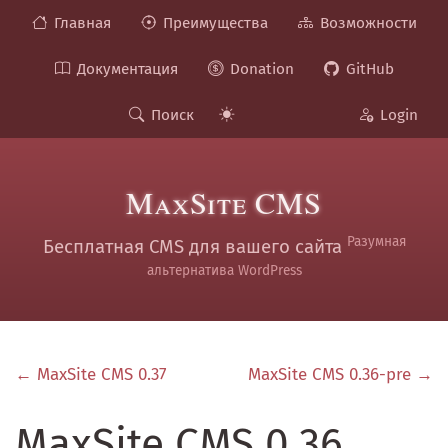
Главная
Преимущества
Возможности
Документация
Donation
GitHub
Поиск
Login
MaxSite CMS
Разумная
Бесплатная CMS для вашего сайта
альтернатива WordPress
← MaxSite CMS 0.37
MaxSite CMS 0.36-pre →
MaxSite CMS 0.36