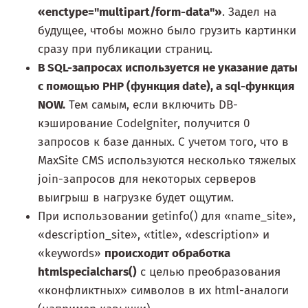
«enctype="multipart/form-data"»
. Задел на
будущее, чтобы можно было грузить картинки
сразу при публикации страниц.
В SQL-запросах используется не указание даты
с помощью PHP (функция date), а sql-функция
NOW.
Тем самым, если включить DB-
кэширование CodeIgniter, получится 0
запросов к базе данных. С учетом того, что в
MaxSite CMS используются несколько тяжелых
join-запросов для некоторых серверов
выигрыш в нагрузке будет ощутим.
При использовании getinfo() для «name_site»,
«description_site», «title», «description» и
«keywords»
происходит обработка
htmlspecialchars()
с целью преобразования
«конфликтных» символов в их html-аналоги