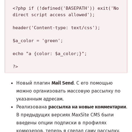
<?php if (!defined('BASEPATH')) exit('No 
direct script access allowed');

header('Content-type: text/css');

$a_color = 'green';

echo "a {color: $a_color;}";

Новый плагин
Mail Send
. C его помощью
можно организовать массовую рассылку по
указанным адресам.
Реализована
рассылка на новые комментарии
.
В предыдущих версиях MaxSite CMS были
введены опции подписки в профилях
комюзеров, теперь я сделал саму рассылку.