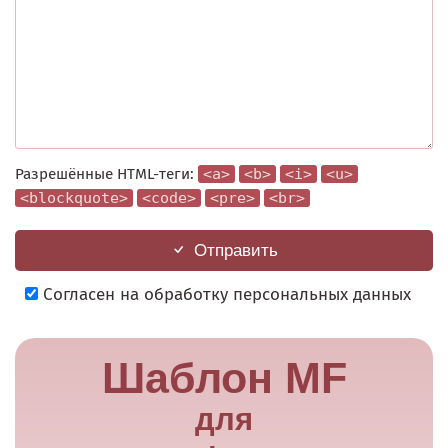
Разрешённые HTML-теги:
<a>
<b>
<i>
<u>
<blockquote>
<code>
<pre>
<br>
Отправить
Согласен на обработку персональных данных
Шаблон MF
для