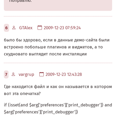
Поправлю.
6
GTAlex
2009-12-23 07:59:24
было бы здорово, если в данные демо-сайта были
встроено побольше плагинов и виджетов, а то
скудновато выглядит после инсталяции
7
vargrup
2009-12-23 12:43:28
Где находится файл и как он называется в котором
вот эта опечатка?
if (isset(and $arg['preferences']['print_debugger']) and
$arg['preferences']['print_debugger'])