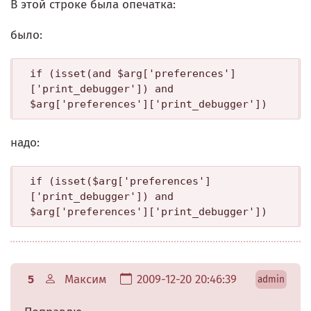
В этой строке была опечатка:
было:
if (isset(and $arg['preferences']
['print_debugger']) and 
$arg['preferences']['print_debugger'])
надо:
if (isset($arg['preferences']
['print_debugger']) and 
$arg['preferences']['print_debugger'])
5
Максим
2009-12-20 20:46:39
admin