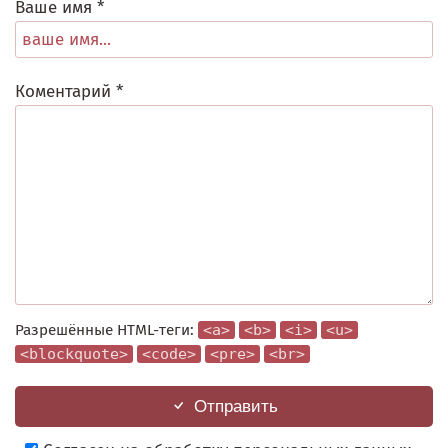
Ваше имя *
Коментарий *
Разрешённые HTML-теги:
<a>
<b>
<i>
<u>
<blockquote>
<code>
<pre>
<br>
Отправить