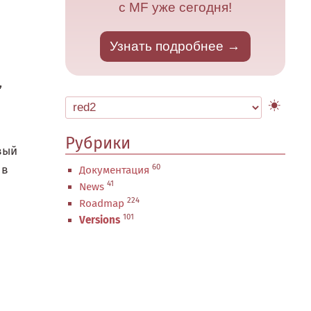
с MF уже сегодня!
Узнать подробнее
,
Рубрики
вый
60
 в
Документация
41
News
224
Roadmap
101
Versions