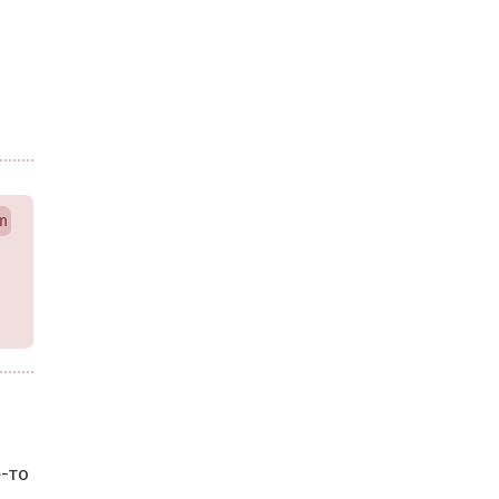
n
-то