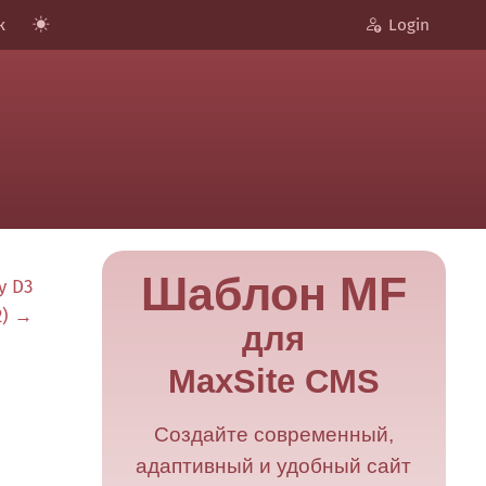
к
Login
Шаблон MF
у D3
2) →
для
MaxSite CMS
Создайте современный,
адаптивный и удобный сайт