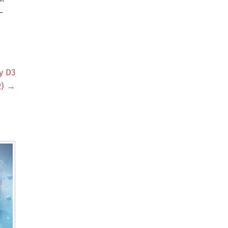
-
у D3
2) →