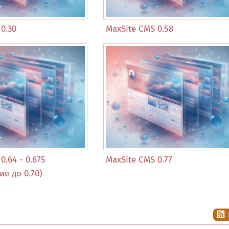
0.30
MaxSite CMS 0.58
0.64 - 0.675
MaxSite CMS 0.77
е до 0.70)