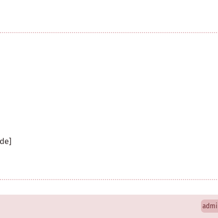
de]
admi