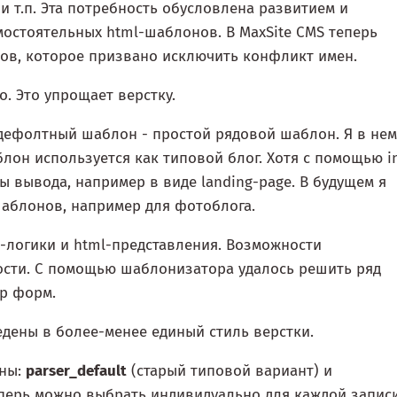
и т.п. Эта потребность обусловлена развитием и
остоятельных html-шаблонов. В MaxSite CMS теперь
сов, которое призвано исключить конфликт имен.
. Это упрощает верстку.
 дефолтный шаблон - простой рядовой шаблон. Я в нем
блон используется как типовой блог. Хотя с помощью i
 вывода, например в виде landing-page. В будущем я
аблонов, например для фотоблога.
-логики и html-представления. Возможности
ости. С помощью шаблонизатора удалось решить ряд
ер форм.
едены в более-менее единый стиль верстки.
ины:
parser_default
(старый типовой вариант) и
теперь можно выбрать индивидуально для каждой записи