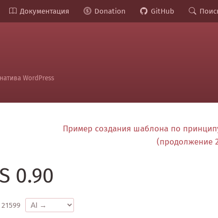
Документация
Donation
GitHub
Поис
натива WordPress
Пример создания шаблона по принцип
(продолжение 
S 0.90
21599