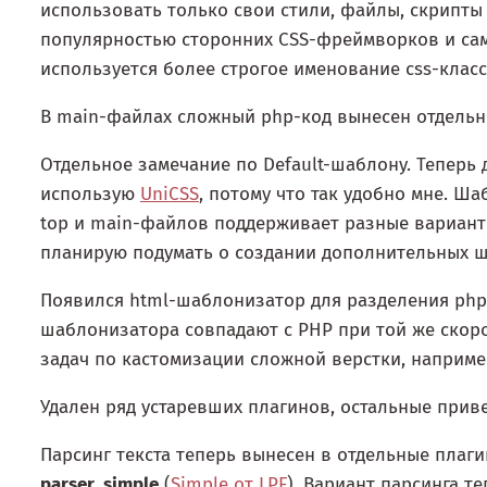
использовать только свои стили, файлы, скрипты 
популярностью сторонних CSS-фреймворков и сам
используется более строгое именование css-клас
В main-файлах сложный php-код вынесен отдельно
Отдельное замечание по Default-шаблону. Теперь
использую
UniCSS
, потому что так удобно мне. Ша
top и main-файлов поддерживает разные варианты
планирую подумать о создании дополнительных ш
Появился html-шаблонизатор для разделения php
шаблонизатора совпадают с PHP при той же скор
задач по кастомизации сложной верстки, наприм
Удален ряд устаревших плагинов, остальные прив
Парсинг текста теперь вынесен в отдельные плаг
parser_simple
(
Simple от LPF
). Вариант парсинга 