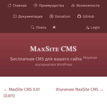
Главная
Преимущества
Возможности
Документация
Donation
GitHub
Поиск
Login
MaxSite CMS
Разумная
Бесплатная CMS для вашего сайта
альтернатива WordPress
← MaxSite CMS 0.61
Изучение MaxSite CMS →
(0.611)