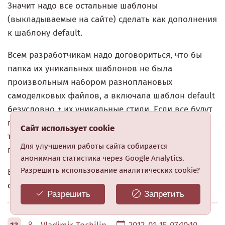
Значит надо все остальные шаблоны
(выкладываемые на сайте) сделать как дополнения
к шаблону default.
Всем разработчикам надо договориться, что бы
папка их уникальных шаблонов не была
произвольным набором разноплановых
самоделковых файлов, а включала шаблон default
безусловно + их уникальные стили. Если все будут
придерживаться структурЫ шаблона default, то
Сайт использует cookie
такая унификация позволит освоить движок
Для улучшения работы сайта собирается
гораздо большему числу людей.
анонимная статистика через Google Analytics.
Разрешить использование аналитических cookie?
Ведь – шаблон – это та часть, с которой
сталкиваются именно Новички.
Разрешить
Запретить