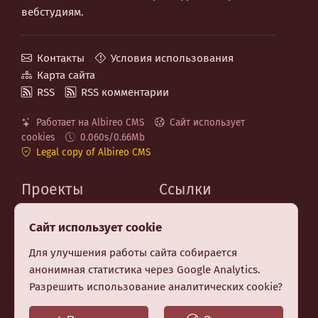
вебстудиям.
Контакты
Условия использования
Карта сайта
RSS
RSS комментарии
Работает на Albireo CMS
Сайт использует
cookies
0.060s/0.66Mb
Legal copy of Albireo CMS
Проекты
Ссылки
MaxSite.org
Код на GitHub
Сайт использует cookie
Albireo CMS
Telegram канал
Berry CSS (CSS Utilities)
Для улучшения работы сайта собирается
Premium шаблон MF
анонимная статистика через Google Analytics.
Заказать создание
Разрешить использование аналитических cookie?
сайта
Бесплатные НТML-