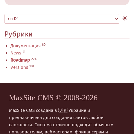
Рубрики
60
Документация
41
News
224
Roadmap
101
Versions
MaxSite CMS © 2008-2026
MaxSite CMS создана в 🇺🇦 Украине и
предназначена для создания сайтов любой
сложности. Система отлично подходит обычным
пользователям, вебмастерам, фрилансерам и