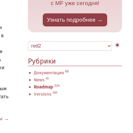
с MF уже сегодня!
Узнать подробнее
м
 в
я
А
Рубрики
ки
60
Документация
41
News
224
Roadmap
ным
101
Versions
тать
цы →