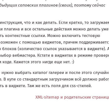
ыдущих саповских плагинов (своих), поэтому сейчас
нструкция, что и как делать. Если кратко, то загружае
ки плагина и все остальные действия можно делать уже
ь контекстные ссылки. Можно включить тестовую
возможен с помощью виджетов, причем поддерживаетс
 блоков (количество ссылок указывается в виджете). 
выбор вебмастера. Кстати в виджетах в режиме провер
оде. Кажется этого нигде еще нет. :)
 нужно выбрать каталог галереи и после этого случай
 В купе со стандартным загрузчиком всё должно рабо
 в виджете. Там же есть поля для css-стилей.
XML-sitemap и родительские страни