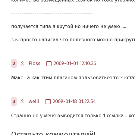
---------------------------------------
получается типа я крутой но ничего не умею ....
з.ы просто написал что полезного можно прикрутит
2
Floss
2009-01-01 12:10:36
Макс ! а как этим плагином пользоваться то ? кст
3
welll
2009-01-18 01:22:54
Странно но у меня выводится только 1 ссылка ...хот
Оставьте комментарий!