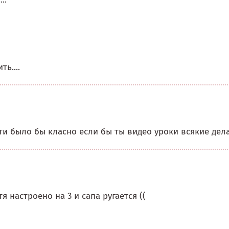
ь....
ати было бы класно если бы ты видео уроки всякие дел
я настроено на 3 и сапа ругается ((