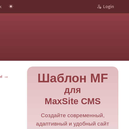
к
Login
Шаблон MF
цы →
для
MaxSite CMS
Создайте современный,
адаптивный и удобный сайт