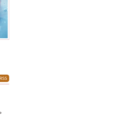
RSS
ь