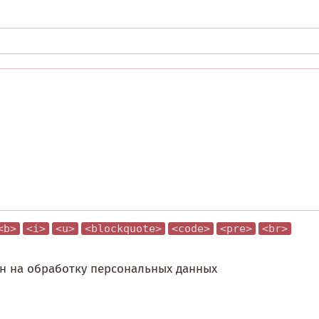
<b>
<i>
<u>
<blockquote>
<code>
<pre>
<br>
н на обработку персональных данных