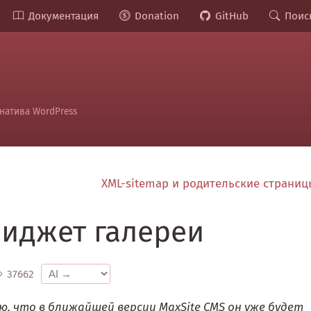
Документация
Donation
GitHub
Поис
натива WordPress
XML-sitemap и родительские страни
виджет галереи
37662
аю, что в ближайшей версии MaxSite CMS он уже будет