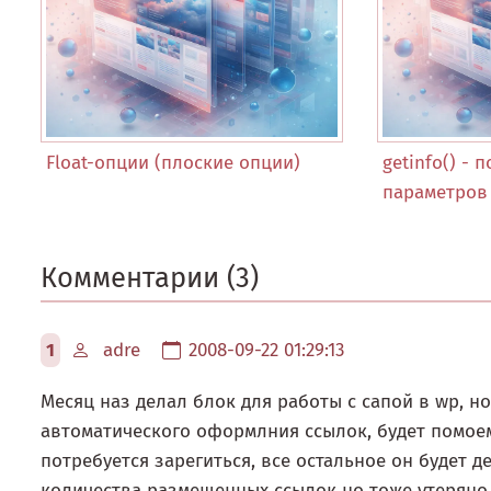
Float-опции (плоские опции)
getinfo() -
параметров 
Комментарии (3)
1
adre
2008-09-22 01:29:13
Месяц наз делал блок для работы с сапой в wp, н
автоматического оформлния ссылок, будет помоем
потребуется зарегиться, все остальное он будет д
количества размещенных ссылок но тоже утеряно..