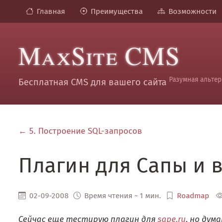
Главная
Преимущества
Возможности
MaxSite CMS
Разумная альтер
Бесплатная CMS для вашего сайта
← 5. Построение SQL-запросов
Плагин для Сапы и 
02-09-2008
Время чтения ~ 1 мин.
Roadmap
Сейчас еще тестирую плагин для
sape.ru
, но дум