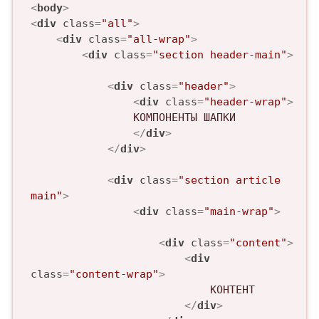
<
body
>
<
div
class
=
"all"
>
<
div
class
=
"all-wrap"
>
<
div
class
=
"section header-main"
>
<
div
class
=
"header"
>
<
div
class
=
"header-wrap"
>
				КОМПОНЕНТЫ ШАПКИ

</
div
>
</
div
>
<
div
class
=
"section article 
main"
>
<
div
class
=
"main-wrap"
>
<
div
class
=
"content"
>
<
div
class
=
"content-wrap"
>
							КОНТЕНТ

</
div
>