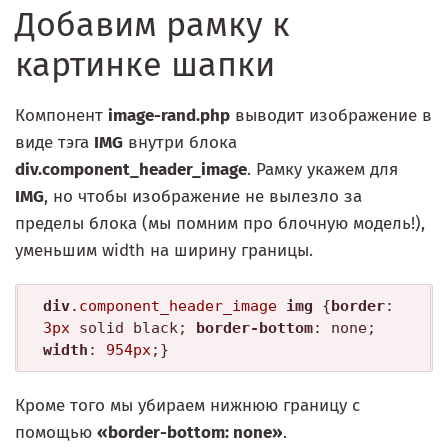
Добавим рамку к
картинке шапки
Компонент
image-rand.php
выводит изображение в
виде тэга
IMG
внутри блока
div.component_header_image
. Рамку укажем для
IMG
, но чтобы изображение не вылезло за
пределы блока (мы помним про блочную модель!),
уменьшим width на ширину границы.
div
.component_header_image
img
 {
border
: 
3px
 solid black; 
border-bottom
: none; 
width
: 
954px
Кроме того мы убираем нижнюю границу с
помощью
«border-bottom: none»
.