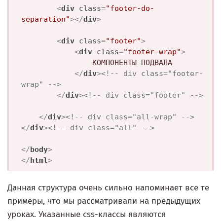
<
div
class
=
"footer-do-
separation"
>
</
div
>
<
div
class
=
"footer"
>
<
div
class
=
"footer-wrap"
>
				КОМПОНЕНТЫ ПОДВАЛА

</
div
>
<!-- div class="footer-
wrap" -->
</
div
>
<!-- div class="footer" -->
</
div
>
<!-- div class="all-wrap" -->
</
div
>
<!-- div class="all" -->
</
body
>
</
html
>
Данная структура очень сильно напоминает все те
примеры, что мы рассматривали на предыдущих
уроках. Указанные css-классы являются