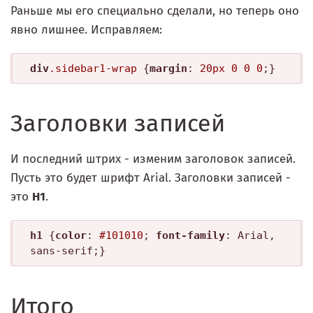
Раньше мы его специально сделали, но теперь оно
явно лишнее. Исправляем:
div
.sidebar1-wrap
 {
margin
: 
20px
0
0
0
Заголовки записей
И последний штрих - изменим заголовок записей.
Пусть это будет шрифт Arial. Заголовки записей -
это
H1
.
h1
 {
color
: 
#101010
; 
font-family
: Arial, 
Итого