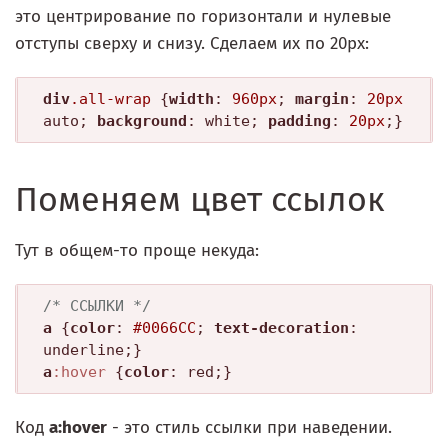
это центрирование по горизонтали и нулевые
отступы сверху и снизу. Сделаем их по 20px:
div
.all-wrap
 {
width
: 
960px
; 
margin
: 
20px
auto; 
background
: white; 
padding
: 
20px
Поменяем цвет ссылок
Тут в общем-то проще некуда:
/* ССЫЛКИ */
a
 {
color
: 
#0066CC
; 
text-decoration
: 
a
:hover
 {
color
Код
a:hover
- это стиль ссылки при наведении.