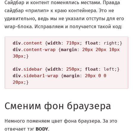
Сайдбар и контент поменялись местами. Правда
сайдбар «прилип» к краю контейнера. Это не
удивительно, ведь мы не указали отступы для его
wrap-блока. Исправляем и получается такой код:
div
.content
 {
width
: 
710px
; 
float
div
.content-wrap
 {
margin
: 
20px
20px
10px
30px
;}

div
.sidebar
 {
width
: 
250px
; 
float
div
.sidebar1-wrap
 {
margin
: 
20px
0
0
20px
Сменим фон браузера
Немного поменяем цвет фона браузера. За это
отвечает тэг
BODY
.