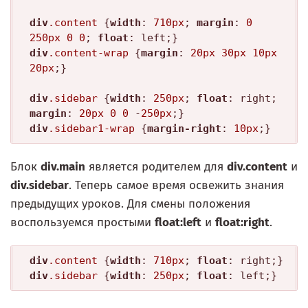
div
.content
 {
width
: 
710px
; 
margin
: 
0
250px
0
0
; 
float
div
.content-wrap
 {
margin
: 
20px
30px
10px
20px
;}

div
.sidebar
 {
width
: 
250px
; 
float
: right; 
margin
: 
20px
0
0
 -
250px
div
.sidebar1-wrap
 {
margin-right
: 
10px
Блок
div.main
является родителем для
div.content
и
div.sidebar
. Теперь самое время освежить знания
предыдущих уроков. Для смены положения
воспользуемся простыми
float:left
и
float:right
.
div
.content
 {
width
: 
710px
; 
float
div
.sidebar
 {
width
: 
250px
; 
float