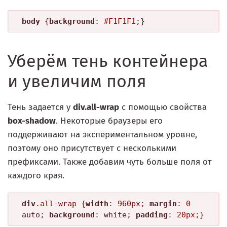
body
 {
background
: 
#F1F1F1
Уберём тень контейнера
и увеличим поля
Тень задается у
div.all-wrap
с помощью свойства
box-shadow
. Некоторые браузеры его
поддерживают на экспериментальном уровне,
поэтому оно присутствует с несколькими
префиксами. Также добавим чуть больше поля от
каждого края.
div
.all-wrap
 {
width
: 
960px
; 
margin
: 
0
auto; 
background
: white; 
padding
: 
20px