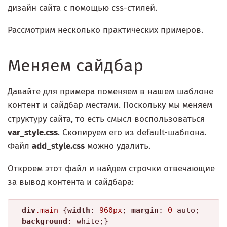
дизайн сайта с помощью css-стилей.
Рассмотрим несколько практических примеров.
Меняем сайдбар
Давайте для примера поменяем в нашем шаблоне
контент и сайдбар местами. Поскольку мы меняем
структуру сайта, то есть смысл воспользоваться
var_style.css
. Скопируем его из default-шаблона.
Файл
add_style.css
можно удалить.
Откроем этот файл и найдем строчки отвечающие
за вывод контента и сайдбара:
div
.main
 {
width
: 
960px
; 
margin
: 
0
 auto; 
background
: white;}
