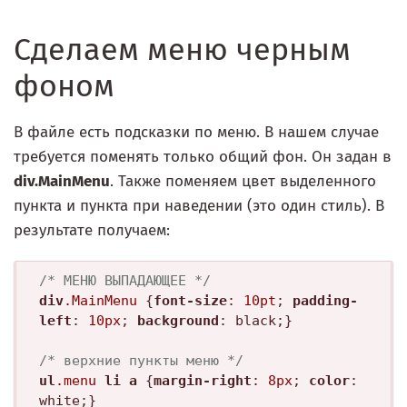
Сделаем меню черным
фоном
В файле есть подсказки по меню. В нашем случае
требуется поменять только общий фон. Он задан в
div.MainMenu
. Также поменяем цвет выделенного
пункта и пункта при наведении (это один стиль). В
результате получаем:
/* МЕНЮ ВЫПАДАЮЩЕЕ */
div
.MainMenu
 {
font-size
: 
10pt
; 
padding-
left
: 
10px
; 
background
: black;}

/* верхние пункты меню */
ul
.menu
li
a
 {
margin-right
: 
8px
; 
color
: 