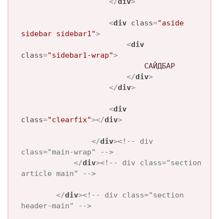
</
div
>
<
div
class
=
"aside 
sidebar sidebar1"
>
<
div
class
=
"sidebar1-wrap"
>
							САЙДБАР

</
div
>
</
div
>
<
div
class
=
"clearfix"
>
</
div
>
</
div
>
<!-- div 
class="main-wrap" -->
</
div
>
<!-- div class="section 
article main" -->
</
div
>
<!-- div class="section 
header-main" -->