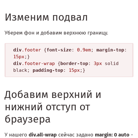
Изменим подвал
Уберем фон и добавим верхнюю границу.
div
.footer
 {
font-size
: 
0.9em
; 
margin-top
: 
15px
div
.footer-wrap
 {
border-top
: 
3px
 solid 
black; 
padding-top
: 
15px
Добавим верхний и
нижний отступ от
браузера
У нашего
div.all-wrap
сейчас задано
margin: 0 auto
-