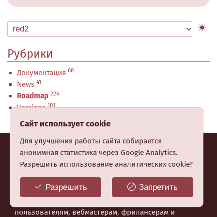
Рубрики
60
Документация
41
News
224
Roadmap
101
Versions
Сайт использует cookie
Для улучшения работы сайта собирается
анонимная статистика через Google Analytics.
MaxSite CMS © 2008-2026
Разрешить использование аналитических cookie?
MaxSite CMS создана в 🇺🇦 Украине и
Разрешить
Запретить
предназначена для создания сайтов любой
сложности. Система отлично подходит обычным
пользователям, вебмастерам, фрилансерам и