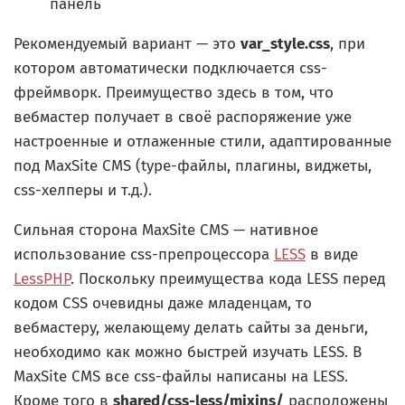
панель
Рекомендуемый вариант — это
var_style.css
, при
котором автоматически подключается css-
фреймворк. Преимущество здесь в том, что
вебмастер получает в своё распоряжение уже
настроенные и отлаженные стили, адаптированные
под MaxSite CMS (type-файлы, плагины, виджеты,
css-хелперы и т.д.).
Сильная сторона MaxSite CMS — нативное
использование css-препроцессора
LESS
в виде
LessPHP
. Поскольку преимущества кода LESS перед
кодом CSS очевидны даже младенцам, то
вебмастеру, желающему делать сайты за деньги,
необходимо как можно быстрей изучать LESS. В
MaxSite CMS все css-файлы написаны на LESS.
Кроме того в
shared/css-less/mixins/
расположены