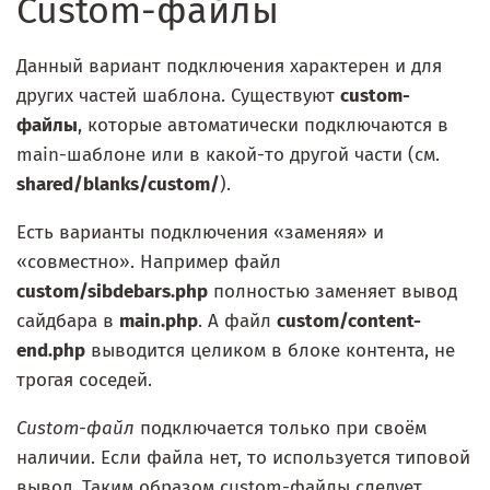
Custom-файлы
Данный вариант подключения характерен и для
других частей шаблона. Существуют
custom-
файлы
, которые автоматически подключаются в
main-шаблоне или в какой-то другой части (см.
shared/blanks/custom/
).
Есть варианты подключения «заменяя» и
«совместно». Например файл
custom/sibdebars.php
полностью заменяет вывод
сайдбара в
main.php
. А файл
custom/content-
end.php
выводится целиком в блоке контента, не
трогая соседей.
Custom-файл
подключается только при своём
наличии. Если файла нет, то используется типовой
вывод. Таким образом custom-файлы следует