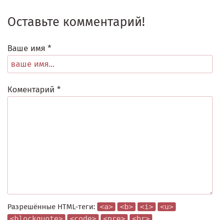
Оставьте комментарий!
Ваше имя *
Коментарий *
Разрешённые HTML-теги:
<a>
<b>
<i>
<u>
<blockquote>
<code>
<pre>
<br>