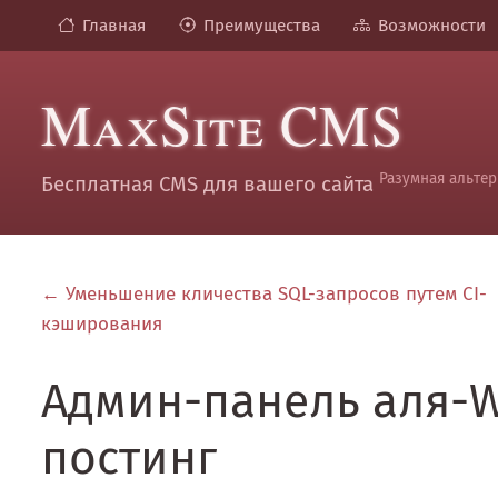
Главная
Преимущества
Возможности
MaxSite CMS
Разумная альтер
Бесплатная CMS для вашего сайта
← Уменьшение кличества SQL-запросов путем CI-
кэширования
Админ-панель аля-W
постинг