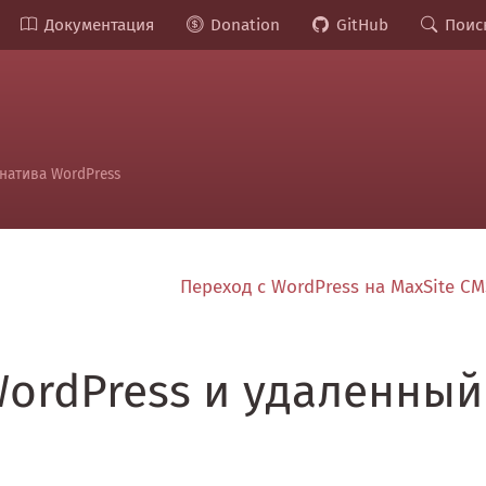
Документация
Donation
GitHub
Поис
натива WordPress
Переход с WordPress на MaxSite C
ordPress и удаленный