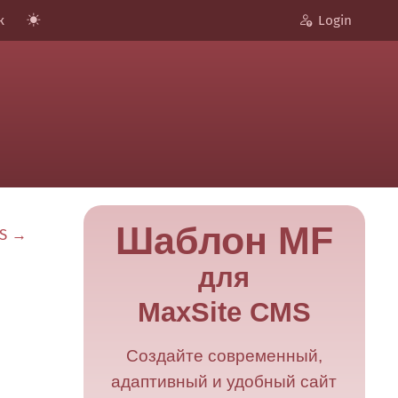
к
Login
Шаблон MF
MS →
для
MaxSite CMS
Создайте современный,
адаптивный и удобный сайт