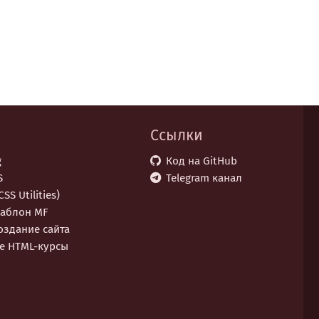
Ссылки
g
Код на GitHub
S
Telegram канал
SS Utilities)
аблон MF
оздание сайта
е НТML-курсы