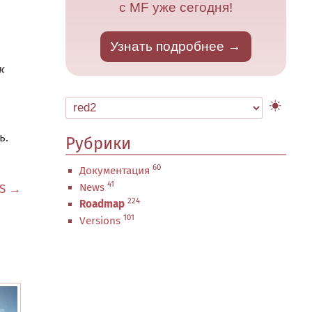
с MF уже сегодня!
Узнать подробнее
к
ь.
Рубрики
60
Документация
41
News
MS →
224
Roadmap
101
Versions