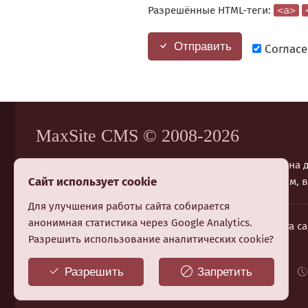
Разрешённые HTML-теги:
<a>
Отправить
Согласе
MaxSite CMS © 2008-2026
MaxSite CMS создана в 🇺🇦 Украине и предназначена
Сайт использует cookie
Система отлично подходит обычным пользователям, в
Для улучшения работы сайта собирается
анонимная статистика через Google Analytics.
Контакты
Условия использования
Карта са
Разрешить использование аналитических cookie?
RSS
RSS комментарии
Разрешить
Запретить
Работает на Albireo CMS
Сайт использует cookies
Legal copy of Albireo CMS