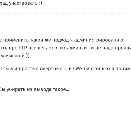
ад участвовать :)
нее применить такой же подход к администрированию
ыть про FTP все делается из админки . и не надо проав
ем мышкой ))
сты а и простые смертные ... и CMS на сколько я пони
ы убирать из вывода такое....