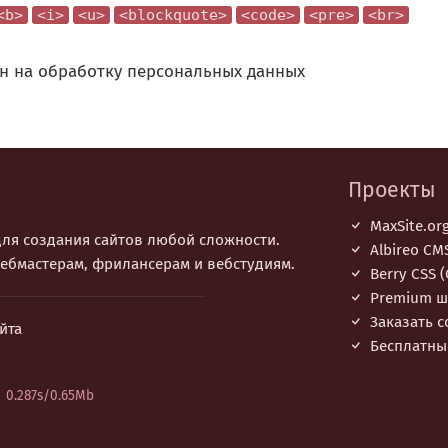
<b>
<i>
<u>
<blockquote>
<code>
<pre>
<br>
н на обработку персональных данных
Проекты
MaxSite.or
 для создания сайтов любой сложности.
Albireo CM
ебмастерам, фрилансерам и вебстудиям.
Berry CSS (C
Premium ш
Заказать с
йта
Бесплатны
0.287s/0.65Mb