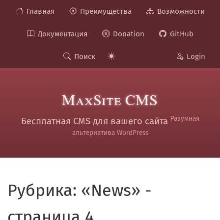
Главная
Преимущества
Возможности
Документация
Donation
GitHub
Поиск
Login
MaxSite CMS
Разумная
Бесплатная CMS для вашего сайта
альтернатива WordPress
Рубрика: «News» -
страница 4