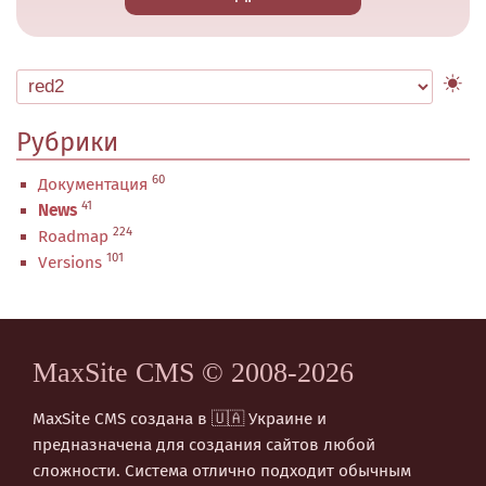
Рубрики
60
Документация
41
News
224
Roadmap
101
Versions
MaxSite CMS © 2008-2026
MaxSite CMS создана в 🇺🇦 Украине и
предназначена для создания сайтов любой
сложности. Система отлично подходит обычным