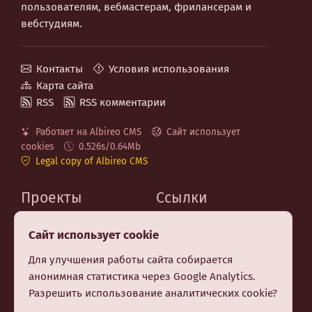
пользователям, вебмастерам, фрилансерам и
вебстудиям.
Контакты
Условия использования
Карта сайта
RSS
RSS комментарии
Работает на Albireo CMS
Сайт использует
cookies
0.526s/0.64Mb
Legal copy of Albireo CMS
Проекты
Ссылки
MaxSite.org
Код на GitHub
Сайт использует cookie
Albireo CMS
Telegram канал
Berry CSS (CSS Utilities)
Для улучшения работы сайта собирается
Premium шаблон MF
анонимная статистика через Google Analytics.
Заказать создание
Разрешить использование аналитических cookie?
сайта